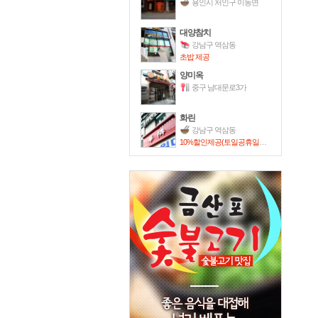
용인시 처인구 이동면
대양참치
강남구 역삼동
초밥 제공
양미옥
중구 남대문로3가
화린
강남구 역삼동
10%할인제공(토일공휴일만 사용가능)