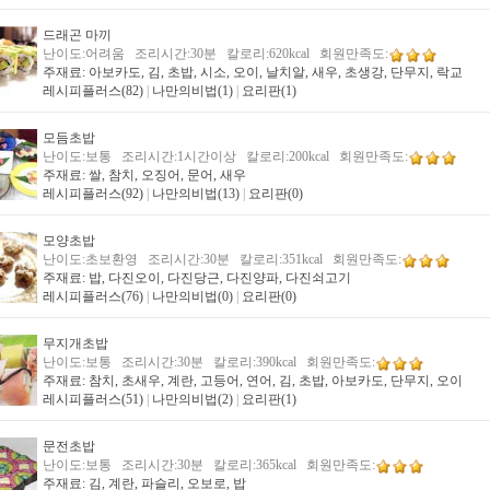
드래곤 마끼
난이도:어려움 조리시간:30분 칼로리:620kcal 회원만족도:
주재료: 아보카도, 김, 초밥, 시소, 오이, 날치알, 새우, 초생강, 단무지, 락교
레시피플러스(82)
|
나만의비법(1)
|
요리판(1)
모듬초밥
난이도:보통 조리시간:1시간이상 칼로리:200kcal 회원만족도:
주재료: 쌀, 참치, 오징어, 문어, 새우
레시피플러스(92)
|
나만의비법(13)
|
요리판(0)
모양초밥
난이도:초보환영 조리시간:30분 칼로리:351kcal 회원만족도:
주재료: 밥, 다진오이, 다진당근, 다진양파, 다진쇠고기
레시피플러스(76)
|
나만의비법(0)
|
요리판(0)
무지개초밥
난이도:보통 조리시간:30분 칼로리:390kcal 회원만족도:
주재료: 참치, 초새우, 계란, 고등어, 연어, 김, 초밥, 아보카도, 단무지, 오이
레시피플러스(51)
|
나만의비법(2)
|
요리판(1)
문전초밥
난이도:보통 조리시간:30분 칼로리:365kcal 회원만족도:
주재료: 김, 계란, 파슬리, 오보로, 밥