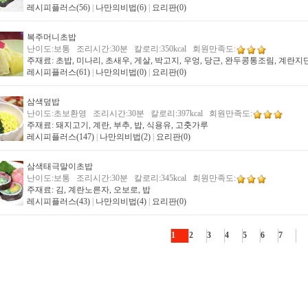
레시피플러스(56)
|
나만의비법(6)
|
요리판(0)
복주머니초밥
난이도:보통 조리시간:30분 칼로리:350kcal 회원만족도:
주재료: 초밥, 미나리, 초새우, 게살, 박고지, 우엉, 당근, 완두콩통조림, 계란지
레시피플러스(61)
|
나만의비법(0)
|
요리판(0)
삼색덮밥
난이도:초보환영 조리시간:30분 칼로리:397kcal 회원만족도:
주재료: 돼지고기, 계란, 부추, 밥, 식용유, 고춧가루
레시피플러스(147)
|
나만의비법(2)
|
요리판(0)
삼색태극말이초밥
난이도:보통 조리시간:30분 칼로리:345kcal 회원만족도:
주재료: 김, 계란노른자, 오보로, 밥
레시피플러스(43)
|
나만의비법(4)
|
요리판(0)
1
2
3
4
5
6
7