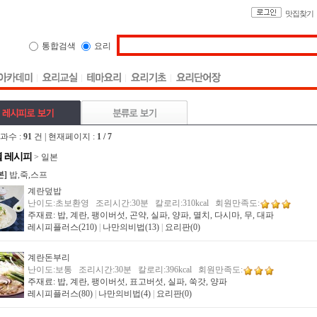
맛집찾기
통합검색
요리
과수 :
91
건 | 현재페이지 :
1 / 7
 레시피
> 일본
본]
밥,죽,스프
계란덮밥
난이도:초보환영 조리시간:30분 칼로리:310kcal 회원만족도:
주재료: 밥, 계란, 팽이버섯, 곤약, 실파, 양파, 멸치, 다시마, 무, 대파
레시피플러스(210)
|
나만의비법(13)
|
요리판(0)
계란돈부리
난이도:보통 조리시간:30분 칼로리:396kcal 회원만족도:
주재료: 밥, 계란, 팽이버섯, 표고버섯, 실파, 쑥갓, 양파
레시피플러스(80)
|
나만의비법(4)
|
요리판(0)