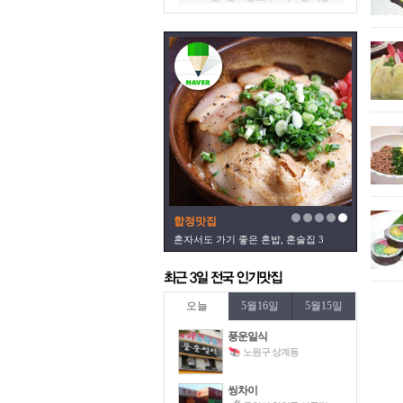
합정맛집
혼자서도 가기 좋은 혼밥, 혼술집 3
오늘
5월16일
5월15일
풍운일식
노원구 상계동
씽차이