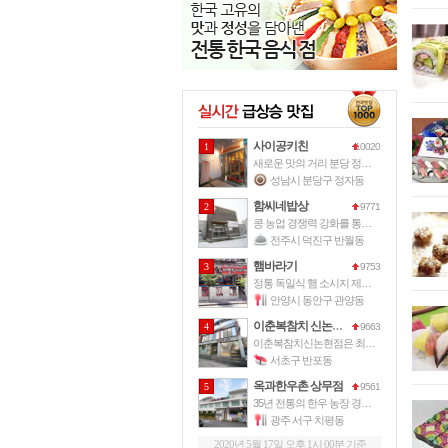
사이공키친
1
10020
새로운 맛의 거리 분당 정자동에 자리
성남시 분당구 정자동
함씨네밥상
2
9771
콩 농업 경쟁력 강화를 통하여 국가
전주시 덕진구 반월동
햄바라기
3
9753
정통 독일식 햄 소시지 제조 경력 1
안양시 동안구 관양동
이춘복참치 신논현점
4
9663
이춘복참치신논현점은 최고의 맛으로 고
서초구 반포동
옥과한우촌 상무점
5
9561
35년 전통의 한우 농장 경영을 바탕
광주 서구 치평동
2020년 5월 17일 오후 1시 00분 기준