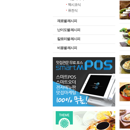
멕시코식
퓨전식
재료별 레시피
난이도별 레시피
칼로리별 레시피
비용별 레시피