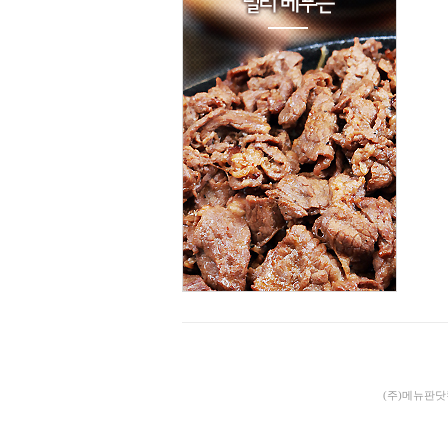
(주)메뉴판닷