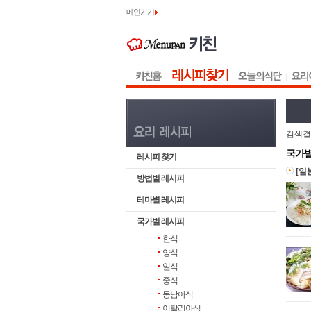
메인가기
검색결
국가별
레시피 찾기
[일
방법별 레시피
테마별 레시피
국가별 레시피
한식
양식
일식
중식
동남아식
이탈리아식