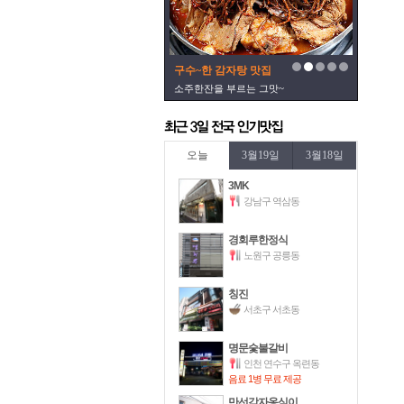
구수~한 감자탕 맛집
소주한잔을 부르는 그맛~
오늘
3월19일
3월18일
3MK
강남구 역삼동
경회루한정식
노원구 공릉동
칭진
서초구 서초동
명문숯불갈비
인천 연수구 옥련동
음료 1병 무료 제공
만선감자옹심이