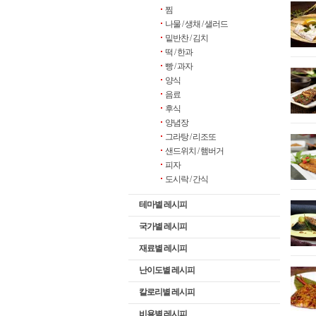
찜
나물 / 생채 / 샐러드
밑반찬 / 김치
떡 / 한과
빵 / 과자
양식
음료
후식
양념장
그라탕 / 리조또
샌드위치 / 햄버거
피자
도시락 / 간식
테마별 레시피
국가별 레시피
재료별 레시피
난이도별 레시피
칼로리별 레시피
비용별 레시피