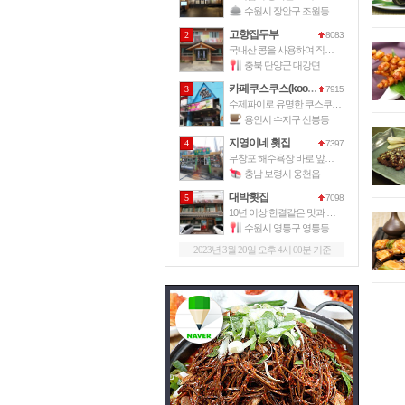
수원시 장안구 조원동
고향집두부
2
8083
국내산 콩을 사용하여 직접 손으로 만
충북 단양군 대강면
카페쿠스쿠스(kooskoos)
3
7915
수제파이로 유명한 쿠스쿠스파이에서 운
용인시 수지구 신봉동
지영이네 횟집
4
7397
무창포 해수욕장 바로 앞에 위치한 이
충남 보령시 웅천읍
대박횟집
5
7098
10년 이상 한결같은 맛과 서비스로
수원시 영통구 영통동
2023년 3월 20일 오후 4시 00분 기준