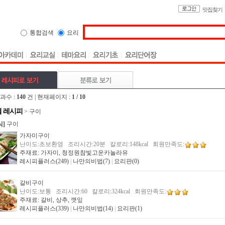
맛집찾기
통합검색
요리
과수 :
140
건 | 현재페이지 :
1 / 10
 레시피
> 구이
식]
구이
가자미구이
난이도:초보환영 조리시간:20분 칼로리:148kcal 회원만족도:
주재료: 가자미, 청정원참빛고운카놀라유
레시피플러스(249)
|
나만의비법(7)
|
요리판(0)
갈비구이
난이도:보통 조리시간:60 칼로리:324kcal 회원만족도:
주재료: 갈비, 상추, 깻잎
레시피플러스(339)
|
나만의비법(14)
|
요리판(1)