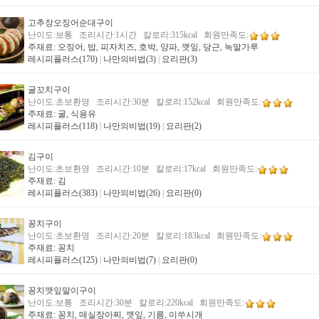
고추장오징어순대구이
난이도:보통 조리시간:1시간 칼로리:315kcal 회원만족도:
주재료: 오징어, 밥, 피자치즈, 호박, 양파, 깻잎, 당근, 녹말가루
레시피플러스(170)
|
나만의비법(3)
|
요리판(3)
굴꼬치구이
난이도:초보환영 조리시간:30분 칼로리:152kcal 회원만족도:
주재료: 굴, 식용유
레시피플러스(118)
|
나만의비법(19)
|
요리판(2)
김구이
난이도:초보환영 조리시간:10분 칼로리:17kcal 회원만족도:
주재료: 김
레시피플러스(383)
|
나만의비법(26)
|
요리판(0)
꽁치구이
난이도:초보환영 조리시간:20분 칼로리:183kcal 회원만족도:
주재료: 꽁치
레시피플러스(125)
|
나만의비법(7)
|
요리판(0)
꽁치깻잎말이구이
난이도:보통 조리시간:30분 칼로리:220kcal 회원만족도:
주재료: 꽁치, 매실장아찌, 깻잎, 기름, 이쑤시개