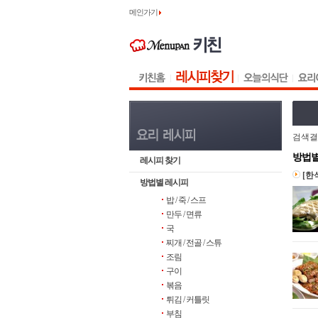
메인가기
검색결
방법별
레시피 찾기
[한
방법별 레시피
밥 / 죽 / 스프
만두 / 면류
국
찌개 / 전골 / 스튜
조림
구이
볶음
튀김 / 커틀릿
부침