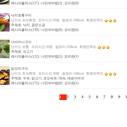
레시피플러스(127)
|
나만의비법(3)
|
요리판(0)
낙지호롱구이
난이도:초보환영 조리시간:30분 칼로리:168kcal 회원만족도:
주재료: 낙지, 굵은소금
레시피플러스(139)
|
나만의비법(0)
|
요리판(6)
너비아니구이
난이도:보통 조리시간:30분 칼로리:520kcal 회원만족도:
주재료: 쇠고기
레시피플러스(122)
|
나만의비법(2)
|
요리판(1)
닭꼬치구이
난이도:초보환영 조리시간:30분 칼로리:140kcal 회원만족도:
주재료: 우유, 닭고기, 포도씨유, 대파, 새송이버섯
레시피플러스(172)
|
나만의비법(0)
|
요리판(1)
1
2
3
4
5
6
7
8
9