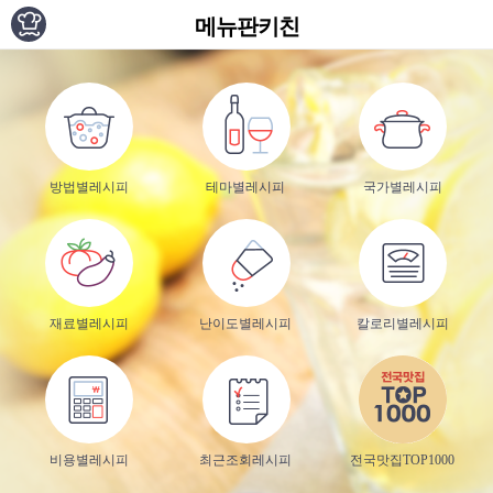
메뉴판키친
방법별레시피
테마별레시피
국가별레시피
재료별레시피
난이도별레시피
칼로리별레시피
비용별레시피
최근조회레시피
전국맛집TOP1000