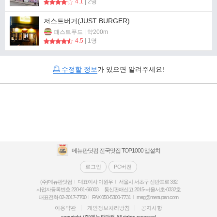
4.1
| 2명
저스트버거(JUST BURGER)
패스트푸드 | 약200m
4.5
| 1명
수정할 정보
가 있으면 알려주세요!
메뉴판닷컴 전국맛집 TOP1000 앱설치
로그인
PC버전
(주)메뉴판닷컴
대표이사 이원우
서울시 서초구 신반포로 332
사업자등록번호 220-81-66003
통신판매신고 2015-서울서초-0332호
대표전화 02-2017-7700
FAX 050-5300-7731
meg@menupan.com
이용약관
개인정보처리방침
공지사항
copyright (주)메뉴판닷컴 All rights reserved