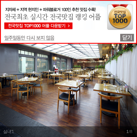
맛집상세정보
실내1
1
/
8