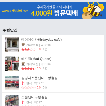
주변맛집
데이데이카페(dayday cafe)
카페/주점 | 약102m
3.0
| 1명
매드퀸(Mad Queen)
카페/주점 | 약119m
4.5
| 1명
김경자소문난대구왕뽈찜
한식 | 약197m
0.0
| 0명
소문난대구왕뽈찜
한식 | 약197m