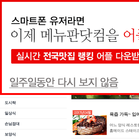
메인가기
통합검색
요리
스페셜요리
나라별요리
계절요리
도시락
일상식
육즙 가득~ 입
손님접대
어느 양식 레스토
홈메이드 스테이크
보양식