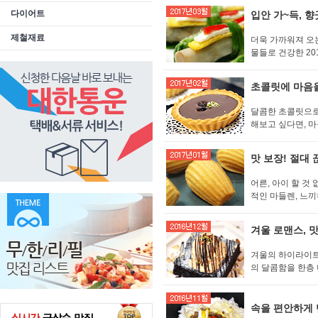
다이어트
입안 가~득, 
제철재료
더욱 가까워져 오는
물들로 건강한 20
초콜릿에 마음을
달콤한 초콜릿으로
해보고 싶다면, 
맛 보장! 절대 
어른, 아이 할 
적인 마들렌, 느끼
겨울 로맨스, 맛
겨울의 하이라이트
의 달콤함을 한층
속을 편안하게