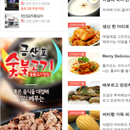
인천 연수구 옥련동
음료 1병 무료 제공
저녁에 미리 끓여두
만선감자옹심이
강원 강릉시 병산동
생선 한 마리로
매일매일 고민되는
채워지는 마법을 부
Merry Delicio
돌아오는 크리스마
나는 홈파티를 즐
배부르고 든든
조금은 투박해보여
르고 든든하게 먹
버터향 가득 퍼
낙엽만 바라봐도 
영국의 귀부인처럼