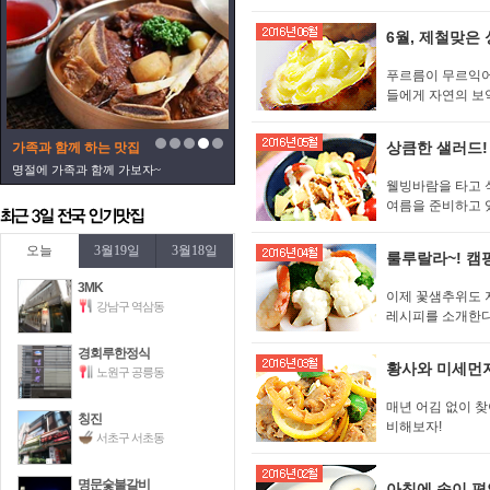
6월, 제철맞은
푸르름이 무르익어
들에게 자연의 보
상큼한 샐러드!
가족과 함께 하는 맛집
명절에 가족과 함께 가보자~
웰빙바람을 타고 
여름을 준비하고 
오늘
3월19일
3월18일
룰루랄라~! 캠
3MK
이제 꽃샘추위도 
강남구 역삼동
레시피를 소개한다
경회루한정식
황사와 미세먼
노원구 공릉동
매년 어김 없이 
칭진
비해보자!
서초구 서초동
명문숯불갈비
아침에 속이 편