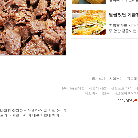
달콤했던 여름휴
여름휴가를 기다리
주 한잔 곁들이면 
회사소개
사업분야
광고및
(주)메뉴판닷컴
서울시 서초구 신반포로 332
사
대표이사 이원우
대표전화 02-201
나이키 아디다스 뉴발란스 등 신발 아웃렛
프라다 샤넬 나이키 메종키츠네 아미