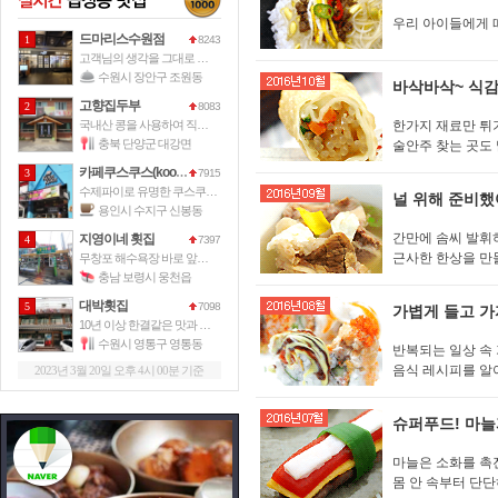
우리 아이들에게 
드마리스수원점
1
8243
고객님의 생각을 그대로 드마리스가 그
수원시 장안구 조원동
바삭바삭~ 식감
고향집두부
2
8083
국내산 콩을 사용하여 직접 손으로 만
한가지 재료만 튀기
충북 단양군 대강면
술안주 찾는 곳도
카페쿠스쿠스(kooskoos)
3
7915
수제파이로 유명한 쿠스쿠스파이에서 운
널 위해 준비했
용인시 수지구 신봉동
간만에 솜씨 발휘하
지영이네 횟집
4
7397
근사한 한상을 만
무창포 해수욕장 바로 앞에 위치한 이
충남 보령시 웅천읍
대박횟집
5
7098
가볍게 들고 가
10년 이상 한결같은 맛과 서비스로
수원시 영통구 영통동
반복되는 일상 속
음식 레시피를 알
2023년 3월 20일 오후 4시 00분 기준
슈퍼푸드! 마늘
마늘은 소화를 촉
몸 안 속부터 단