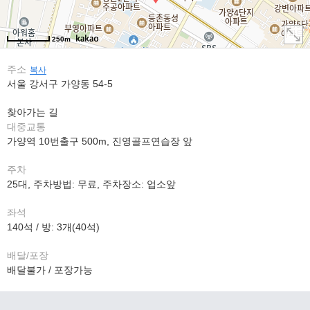
250m
주소
복사
서울 강서구 가양동 54-5
찾아가는 길
대중교통
가양역 10번출구 500m, 진영골프연습장 앞
주차
25대, 주차방법: 무료, 주차장소: 업소앞
좌석
140석 / 방: 3개(40석)
배달/포장
배달불가 / 포장가능