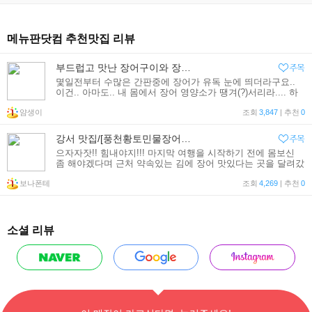
메뉴판닷컴 추천맛집 리뷰
부드럽고 맛난 장어구이와 장어탕이 가을날 최고의 보양식이죠~ 가양동맛집 '풍천황토민물장어'~
몇일전부터 수많은 간판중에 장어가 유독 눈에 띄더라구요..
이건.. 아마도.. 내 몸에서 장어 영양소가 땡겨(?)서리라.... 하
여~~~ 자양동에 위치한 '풍천황토민물장어' 음식점을 방문해
얌생이
보아요...^^ &#8203; 주차 공간도
조회
3,847
| 추천
0
강서 맛집/[풍천황토민물장어]_기운빠질땐 장어먹는거다!
으자자잣!! 힘내야지!!! 마지막 여행을 시작하기 전에 몸보신
좀 해야겠다며 근처 약속있는 김에 장어 맛있다는 곳을 달려갔
다!ㅋㅋ [ 풍천황토민물장어 ] 가양동에 있는 곳인데, 실제로
보나폰테
우리집에선 차로
조회
4,269
| 추천
0
소셜 리뷰