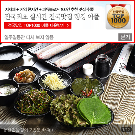
맛집상세정보
풍천민물장어(2인분,450g)
1
/
12