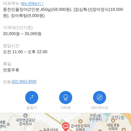
대표메뉴
메뉴 전체보기
풍천민물장어(2인분,450g)(58,000원), [점심특선]장어정식(18,000
원), 장어특탕(9,000원)
가격대(1인기준)
20,000원 ~ 30,000원
영업시간
오전 11:00 ~ 오후 22:00
휴일
연중무휴
전화
(02) 3662-8585
길찾기
거리뷰
내비게이션