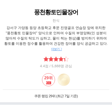
풍천황토민물장어
한식
강서구 가양동 등양 초등학교 후문 진영골프 연습장 앞에 위치한
"풍천황토 민물장어" 양식으로 인하여 수질의 부영양화(인 성분이
많아져 수질의 탁도가 심하고, 물이 썩는 현상)를 방지하기 위하여
황토를 이용한 정수를 활용하여 건강한 장어를 양식 공급하고 있다.
더보기
4.4
점
/ 5,888명 관심
29위
쿠폰 랭킹 29위 (최근 7일 기준)