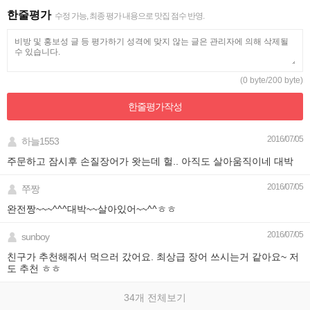
한줄평가
수정 가능, 최종 평가 내용으로 맛집 점수 반영.
(0 byte/200 byte)
한줄평가
작성
2016/07/05
하늘1553
주문하고 잠시후 손질장어가 왓는데 헐.. 아직도 살아움직이네 대박
2016/07/05
쭈짱
완전짱~~~^^^대박~~살아있어~~^^ㅎㅎ
2016/07/05
sunboy
친구가 추천해줘서 먹으러 갔어요. 최상급 장어 쓰시는거 같아요~ 저
도 추천 ㅎㅎ
34개 전체보기