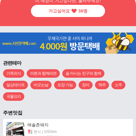
이 매장이 가고싶다면, 눌러주세요!
가고싶어요
38
명
관련테마
가족외식
어른과 함께라면
술 마시는 친구와 함께
일상데이트
비오는날
포장 가능
장어
맥주
소주
국물요리
주변맛집
애솔촌돼지
한식 | 약504m