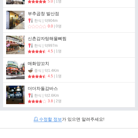
5.0
| 1명
부추곱창 발산점
한식 | 약904m
0.0
| 0명
신촌감자탕해물뼈찜
한식 | 약997m
4.5
| 1명
매화양꼬치
중식 | 약1.4Km
4.5
| 1명
더더차돌감바스
한식 | 약2.6Km
3.8
| 2명
수정할 정보
가 있으면 알려주세요!