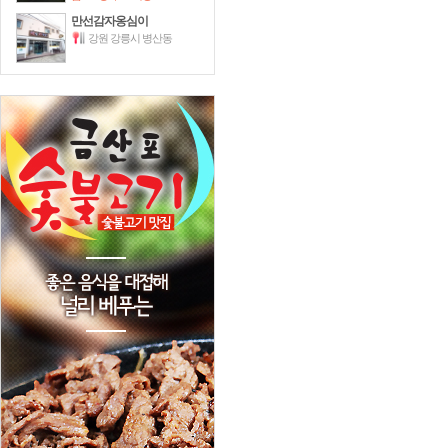
만선감자옹심이
강원 강릉시 병산동