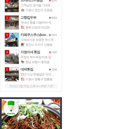
드마리스수원점
1
8243
고객님의 생각을 그대로 드마리스가 그
수원시 장안구 조원동
고향집두부
2
8083
국내산 콩을 사용하여 직접 손으로 만
충북 단양군 대강면
카페쿠스쿠스(kooskoos)
3
7915
수제파이로 유명한 쿠스쿠스파이에서 운
용인시 수지구 신봉동
지영이네 횟집
4
7397
무창포 해수욕장 바로 앞에 위치한 이
충남 보령시 웅천읍
대박횟집
5
7098
10년 이상 한결같은 맛과 서비스로
수원시 영통구 영통동
2023년 3월 20일 오후 4시 00분 기준