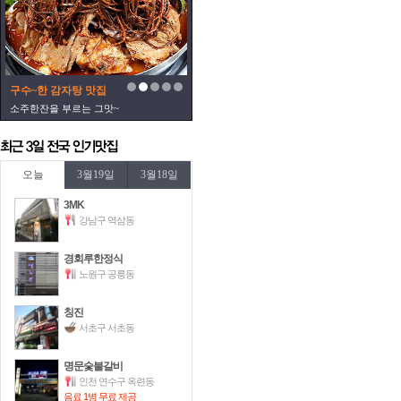
구수~한 감자탕 맛집
소주한잔을 부르는 그맛~
오늘
3월19일
3월18일
3MK
강남구 역삼동
경회루한정식
노원구 공릉동
칭진
서초구 서초동
명문숯불갈비
인천 연수구 옥련동
음료 1병 무료 제공