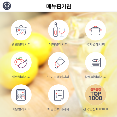
메뉴판키친
방법별레시피
테마별레시피
국가별레시피
재료별레시피
난이도별레시피
칼로리별레시피
비용별레시피
최근조회레시피
전국맛집TOP1000