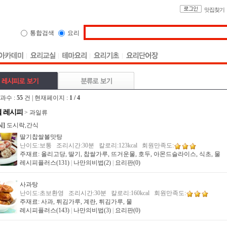
맛집찾기
통합검색
요리
과수 :
55
건 | 현재페이지 :
1 / 4
 레시피
> 과일류
식]
도시락,간식
딸기찹쌀볼맛탕
난이도:보통 조리시간:30분 칼로리:123kcal 회원만족도:
주재료: 올리고당, 딸기, 찹쌀가루, 뜨거운물, 호두, 아몬드슬라이스, 식초, 물
레시피플러스(131)
|
나만의비법(2)
|
요리판(0)
사과탕
난이도:초보환영 조리시간:30분 칼로리:160kcal 회원만족도:
주재료: 사과, 튀김가루, 계란, 튀김가루, 물
레시피플러스(143)
|
나만의비법(3)
|
요리판(0)