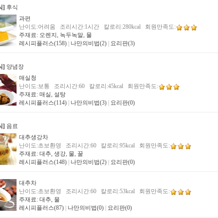
식]
후식
과편
난이도:어려움 조리시간:1시간 칼로리:280kcal 회원만족도:
주재료: 오렌지, 녹두녹말, 물
레시피플러스(158)
|
나만의비법(2)
|
요리판(3)
식]
양념장
매실청
난이도:보통 조리시간:60 칼로리:45kcal 회원만족도:
주재료: 매실, 설탕
레시피플러스(114)
|
나만의비법(3)
|
요리판(0)
식]
음료
대추생강차
난이도:초보환영 조리시간:60 칼로리:95kcal 회원만족도:
주재료: 대추, 생강, 물, 꿀
레시피플러스(148)
|
나만의비법(2)
|
요리판(0)
대추차
난이도:초보환영 조리시간:60 칼로리:53kcal 회원만족도:
주재료: 대추, 물
레시피플러스(87)
|
나만의비법(0)
|
요리판(0)