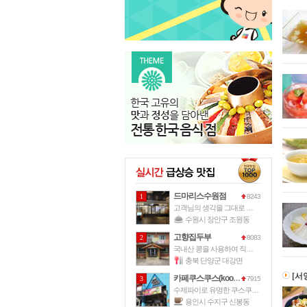
드마리스수원점
1
8243
고객님의 생각을 그대로 드마리스가 그
수원시 장안구 조원동
고향집두부
2
8083
국내산 콩을 사용하여 직접 손으로 만
충북 단양군 대강면
[서
카페쿠스쿠스(kooskoos)
3
7915
수제파이로 유명한 쿠스쿠스파이에서 운
용인시 수지구 신봉동