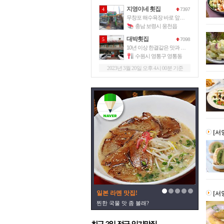
지영이네 횟집
4
7397
무창포 해수욕장 바로 앞에 위치한 이
충남 보령시 웅천읍
대박횟집
5
7098
10년 이상 한결같은 맛과 서비스로
수원시 영통구 영통동
2023년 3월 20일 오후 4시 00분 기준
[서
일본 라멘 맛집!
[서
찐한 국물 맛 좀 볼래?