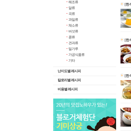
해조류
[한
알류
곡류
과일류
채소류
버섯류
콩류
[한
견과류
밀가루
가공식품류
기타
난이도별 레시피
[한
칼로리별 레시피
비용별 레시피