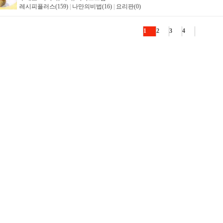
레시피플러스(159)
|
나만의비법(16)
|
요리판(0)
1
2
3
4