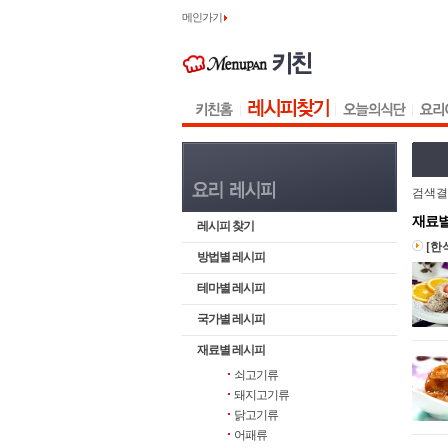
메인가기
검색결
재료별
레시피 찾기
[한
방법별 레시피
테마별 레시피
국가별 레시피
재료별 레시피
쇠고기류
돼지고기류
닭고기류
어패류