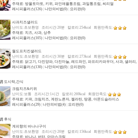
주재료: 방울토마토, 키위, 파인애플통조림, 과일통조림, 씨리얼
레시피플러스(126)
|
나만의비법(0)
|
요리판(0)
사과치즈샐러드
난이도:초보환영 조리시간:20분 칼로리:254kcal 회원만족도:
주재료: 치즈, 사과, 상추
레시피플러스(105)
|
나만의비법(0)
|
요리판(0)
월도프치킨샐러드
난이도:초보환영 조리시간:30분 칼로리:273kcal 회원만족도:
주재료: 닭고기, 다진양파, 다진마늘, 레드와인, 파프리카파우더, 사과, 샐러리, 
레시피플러스(130)
|
나만의비법(0)
|
요리판(0)
양]
도시락,간식
크림치즈&키위
난이도:보통 조리시간:1시간 칼로리:269kcal 회원만족도:
주재료: 키위, 크림치즈, 계란노른자, 젤라틴, 땅콩, 아몬드슬라이스
레시피플러스(29)
|
나만의비법(4)
|
요리판(0)
양]
후식
계피향의 바나나구이
난이도:초보환영 조리시간:20분 칼로리:156kcal 회원만족도:
주재료: 바나나, 버터, 아아스크림