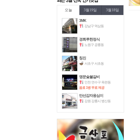
오늘
3월19일
3월18일
3MK
강남구 역삼동
경회루한정식
노원구 공릉동
칭진
서초구 서초동
명문숯불갈비
인천 연수구 옥련동
음료 1병 무료 제공
만선감자옹심이
강원 강릉시 병산동