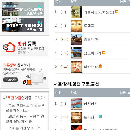
순위
|
상호
|
서비
1
( - )
리틀시안(광화문점)
2
( - )
로쉐프
3
(
)
촛불1978
4
(
)
남도이야기
5
(
)
피카스타
서울/강서,양천,구로,금천
순위
|
상호
|
서비
추천맛집
인기글
1
( - )
꿍시꿍시
부산 최초~ 고기 굽는 AI
로봇이 있다고...
2024년 동탄 , 동탄투 연
2
(
)
토기장이
말에 모임하기 좋...
먹어본 라멘중 최고!!