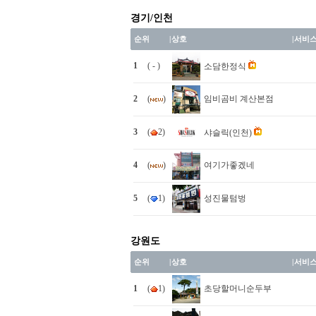
경기/인천
순위
|
상호
|
서비
1
( - )
소담한정식
2
(
)
임비곰비 계산본점
3
(
2)
샤슬릭(인천)
4
(
)
여기가좋겠네
5
(
1)
성진물텀벙
강원도
순위
|
상호
|
서비
1
(
1)
초당할머니순두부