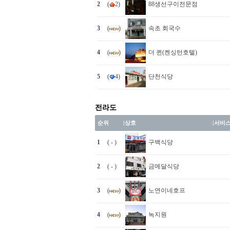
2
(
2)
88생선구이전문점
3
(
)
속초 회국수
4
(
)
더 퀸(켄싱턴호텔)
5
(
4)
단천식당
전라도
순위
|
상호
|
서비
1
( - )
구백식당
2
( - )
금메달식당
3
(
)
노연이네호프
4
(
)
녹지원