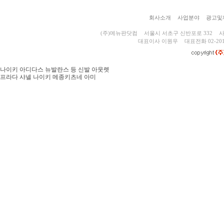
회사소개
사업분야
광고및
(주)메뉴판닷컴
서울시 서초구 신반포로 332
사
대표이사 이원우
대표전화 02-201
나이키 아디다스 뉴발란스 등 신발 아웃렛
프라다 샤넬 나이키 메종키츠네 아미