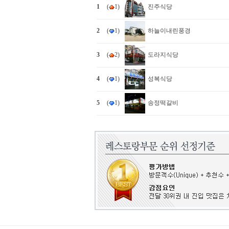
1
(
1)
진주식당
2
(
1)
하늘이내린풍경
3
(
2)
도라지식당
4
(
1)
성복식당
5
(
1)
송정떡갈비