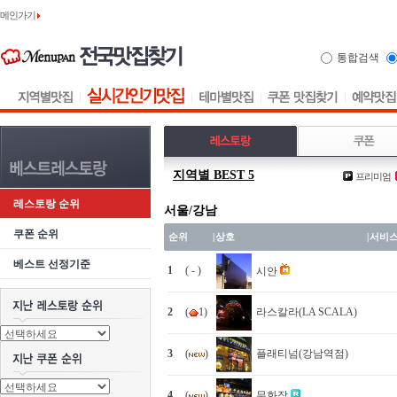
메인가기
통합검색
지역별 BEST 5
프리미엄
레스토랑 순위
서울/강남
쿠폰 순위
순위
|
상호
|
서비
베스트 선정기준
1
( - )
시안
2
(
1)
라스칼라(LA SCALA)
3
(
)
플래티넘(강남역점)
4
(
)
무화잠