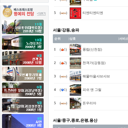
5
(
)
티엔티엔티엔
서울/강동,송파
순위
|
상호
|
서비
1
(
1)
퐁립(신천점)
2
(
2)
천객가(강동점)
3
(
)
해물마을샤브샤브
4
(
1)
피쉬 앤 그릴
5
(
)
돈우리아
서울/중구,종로,은평,용산