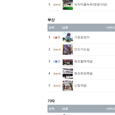
5
(
)
녹차마을녹돈(영광식당)
부산
순위
|
상호
|
서비
1
(
3)
기장곰장어
2
(
)
인도가는길
3
(
2)
원조할매국밥
4
(
)
원조한양족발
5
(
)
신창국밥
기타
순위
|
상호
|
서비