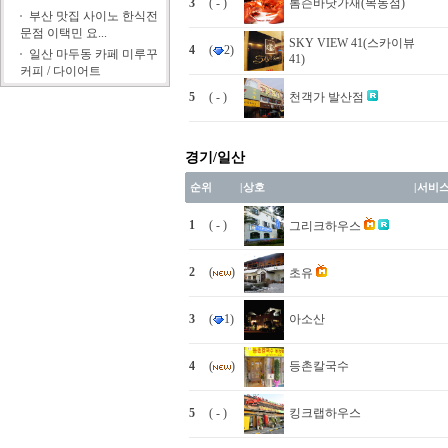
3
( - )
톰슨바닷가재(목동점)
부산 맛집 사이노 한식전
문점 이택민 요...
SKY VIEW 41(스카이뷰
4
(
2)
일산 마두동 카페 미루꾸
41)
커피 / 다이어트
5
( - )
천객가 발산점
경기/일산
순위
|
상호
|
서비
1
( - )
그리크하우스
2
(
)
초유
3
(
1)
아소산
4
(
)
등촌칼국수
5
( - )
킹크랩하우스