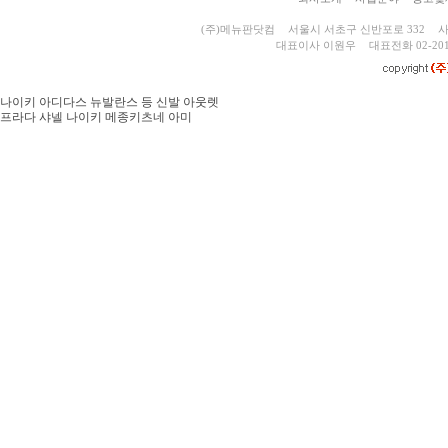
(주)메뉴판닷컴
서울시 서초구 신반포로 332
사
대표이사 이원우
대표전화 02-201
나이키 아디다스 뉴발란스 등 신발 아웃렛
프라다 샤넬 나이키 메종키츠네 아미