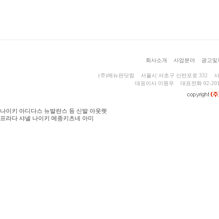
회사소개
사업분야
광고및
(주)메뉴판닷컴
서울시 서초구 신반포로 332
사
대표이사 이원우
대표전화 02-201
나이키 아디다스 뉴발란스 등 신발 아웃렛
프라다 샤넬 나이키 메종키츠네 아미