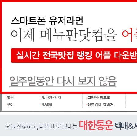
메인가기
통합검색
요리
생생정보 냉이무침 황금레시피
시원한 국물맛이 일품 아귀맑은탕
추억의 반찬~ 갈치포조림 - 딸에게#
떡갈비 갈비가 아닌 떡볶이떡을 품은 떡갈비
집밥백선생 김치짜글이찌개
밥 · 죽 · 스프
찜
양식
후
국
튀김 · 커틀릿
만두 · 면류
떡 ·
찌개 · 전골 · 스튜
부침
도시락 · 간식
빵 ·
조림
나물 · 생채 · 샐러드
피자
음
볶음
밑반찬 · 김치
그라탕 · 리조또
구이
양념장
샌드위치 · 햄버거