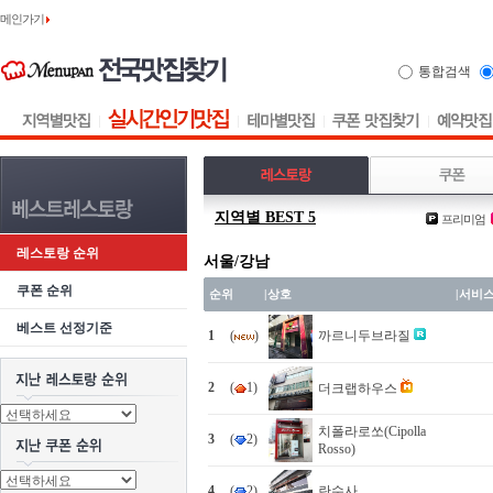
메인가기
통합검색
지역별 BEST 5
프리미엄
레스토랑 순위
서울/강남
쿠폰 순위
순위
|
상호
|
서비
베스트 선정기준
1
(
)
까르니두브라질
2
(
1)
더크랩하우스
치폴라로쏘(Cipolla
3
(
2)
Rosso)
4
(
2)
란수사