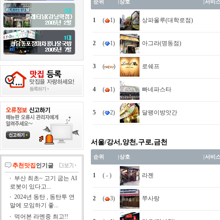
순위
|
상호
|
서비
1
(
1)
상파울루(대학로점)
2
(
1)
아그라(명동점)
3
(
)
로쉐프
4
(
1)
빠네파스타
5
(
2)
달팽이방앗간
서울/강서,양천,구로,금천
순위
|
상호
|
서비
추천맛집
인기글
1
( - )
라젠
부산 최초~ 고기 굽는 AI
로봇이 있다고...
2024년 동탄 , 동탄투 연
2
(
3)
쭈사랑
말에 모임하기 좋...
먹어본 라멘중 최고!!