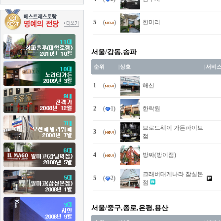
5
(
)
한미리
서울/강동,송파
순위
|
상호
|
서비
1
(
)
해신
2
(
1)
한락원
브로드웨이 가든파이브
3
(
)
점
4
(
)
방짜(방이점)
크래버대게나라 잠실본
5
(
2)
점
서울/중구,종로,은평,용산