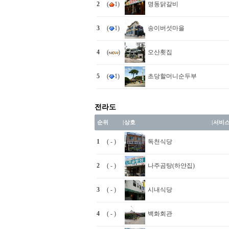
2
(
1)
명동닭갈비
3
(
1)
송이버섯마을
4
(
)
오산횟집
5
(
1)
초당할머니순두부
전라도
순위
|
상호
|
서비
1
( - )
독천식당
2
( - )
나주곰탕(하얀집)
3
( - )
시내식당
4
( - )
백화회관