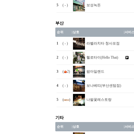
5
( - )
보성녹돈
부산
순위
|
상호
|
서비
1
( - )
라벨라치타 청사포점
2
( - )
헬로타이(Hello Thai)
3
(
2)
팜아일랜드
4
( - )
보나베띠(부산센텀점)
5
(
)
나팔꽃레스토랑
기타
순위
|
상호
|
서비