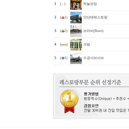
1
( - )
하늘보임
2
(
1)
안단테레스토랑
3
(
2)
브라비(Bravi)
4
(
)
크림
5
(
1)
수궁샤브샤브