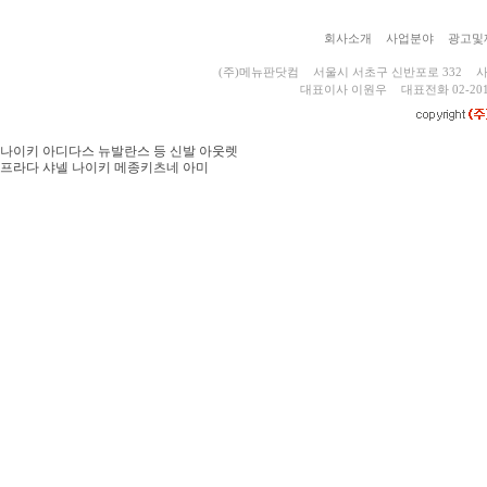
회사소개
사업분야
광고및
(주)메뉴판닷컴
서울시 서초구 신반포로 332
사
대표이사 이원우
대표전화 02-201
나이키 아디다스 뉴발란스 등 신발 아웃렛
프라다 샤넬 나이키 메종키츠네 아미