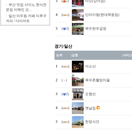
3
(
1)
마오(강서점)
부산 맛집 사이노 한식전
문점 이택민 요...
4
(
)
딘타이펑(현대목동점)
일산 마두동 카페 미루꾸
커피 / 다이어트
5
(
3)
백두한우곱창
경기/일산
순위
|
상호
|
서비
1
(
)
아소산
2
( - )
목우촌웰빙마을
3
(
2)
오향선
4
(
)
옛날집
5
(
)
한정식안