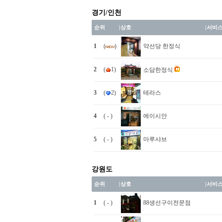
경기/인천
순위
|
상호
|
서비
1
(
)
약선당 한정식
2
(
1)
소담한정식
3
(
2)
테라스
4
( - )
에이시안
5
( - )
마루샤브
강원도
순위
|
상호
|
서비
1
( - )
88생선구이전문점