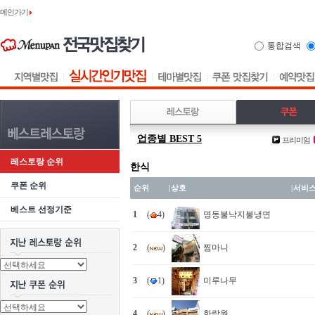
메인가기
통합검색
업종별 BEST 5
프리미엄
레스토랑 순위
한식
쿠폰 순위
순위
|
상호
|
서비
베스트 선정기준
1
(
4)
명동불낙지불냉면
2
(
)
찜마니
3
(
1)
미루나무
4
(
)
한락원