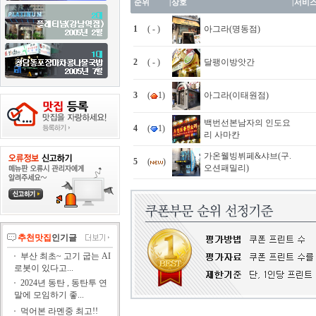
순위
|
상호
|
서비
1
( - )
아그라(명동점)
2
( - )
달팽이방앗간
3
(
1)
아그라(이태원점)
백번선본남자의 인도요
4
(
1)
리 사마칸
가온웰빙뷔페&샤브(구.
5
(
)
오션패밀리)
추천맛집
인기글
부산 최초~ 고기 굽는 AI
로봇이 있다고...
2024년 동탄 , 동탄투 연
말에 모임하기 좋...
먹어본 라멘중 최고!!