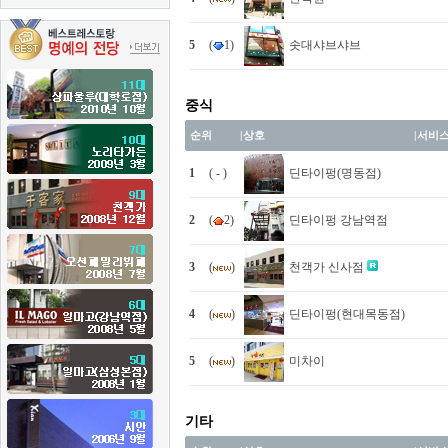
5
(
1)
솟대샤브샤브
중식
순위
|
상호
|
서비
1
( - )
딘타이펑(명동점)
2
(
2)
딘타이펑 강남역점
3
(
)
천객가 신사점
4
(
)
딘타이펑(현대목동점)
5
(
)
미차이
기타