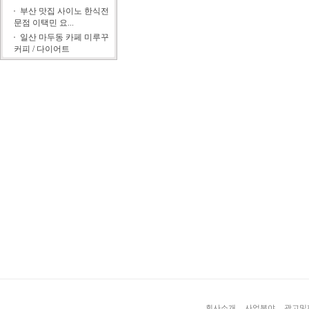
부산 맛집 사이노 한식전
문점 이택민 요...
일산 마두동 카페 미루꾸
커피 / 다이어트
회사소개
사업분야
광고및