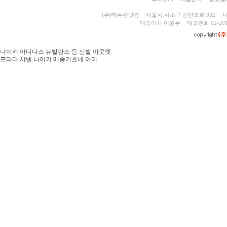
(주)메뉴판닷컴
서울시 서초구 신반포로 332
사
대표이사 이원우
대표전화 02-201
나이키 아디다스 뉴발란스 등 신발 아웃렛
프라다 샤넬 나이키 메종키츠네 아미