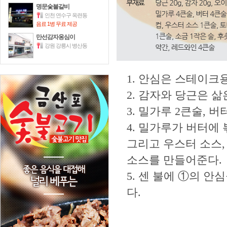
명문숯불갈비
인천 연수구 옥련동
음료 1병 무료 제공
만선감자옹심이
강원 강릉시 병산동
1. 안심은 스테이크
2. 감자와 당근은 삶
3. 밀가루 2큰술, 
4. 밀가루가 버터에
그리고 우스터 소스,
소스를 만들어준다.
5. 센 불에 ①의 
다.