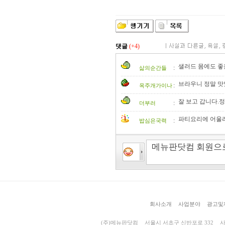
댓글
(+4)
샐러드 몸에도 좋을
:
삶의순간들
브라우니 정말 맛
:
옥주개가이나
잘 보고 갑니다.정
:
더부러
파티요리에 어울
:
밥심은국력
회사소개
사업분야
광고및
(주)메뉴판닷컴
서울시 서초구 신반포로 332
사