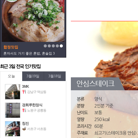
합정맛집
혼자서도 가기 좋은 혼밥, 혼술집 3
오늘
3월19일
3월18일
3MK
강남구 역삼동
경회루한정식
노원구 공릉동
칭진
서초구 서초동