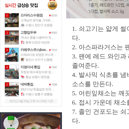
드마리스수원점
1
8243
고객님의 생각을 그대로 드마리스가 그
수원시 장안구 조원동
1. 쇠고기는 얇게 
고향집두부
2
8083
다.
국내산 콩을 사용하여 직접 손으로 만
충북 단양군 대강면
2. 아스파라거스는 
카페쿠스쿠스(kooskoos)
3
7915
3. 팬에 레드 와인
수제파이로 유명한 쿠스쿠스파이에서 운
용인시 수지구 신봉동
졸여준다.
지영이네 횟집
4
7397
무창포 해수욕장 바로 앞에 위치한 이
4. 발사믹 식초를 
충남 보령시 웅천읍
소스를 만든다.
대박횟집
5
7098
10년 이상 한결같은 맛과 서비스로
5. 어린잎채소는 깨
수원시 영통구 영통동
6. 접시 가운데 채
2023년 3월 20일 오후 4시 00분 기준
7. 졸인 건포도는 
다.