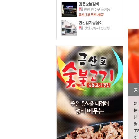
명문숯불갈비
인천 연수구 옥련동
음료 1병 무료 제공
만선감자옹심이
강원 강릉시 병산동