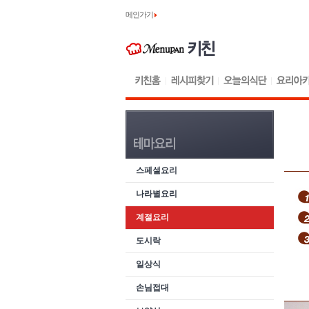
메인가기
스페셜요리
나라별요리
계절요리
도시락
일상식
손님접대