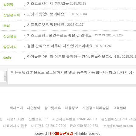
치즈크로켓이 제 취향일듯
2015.02.19
:
말썽맘
도넛이 맛있어보이네요.~~
2015.02.04
:
밥심은국력
치즈크로켓 맛있겠네요..
2015.01.27
:
뽀삽
치즈크로켓... 술안주로도 좋을 것 같네요.. ㅋㅋㅋ
2015.01.26
:
산산물물
정말 간식으로 너무나 다 맛있어보이네요.
2015.01.26
:
땅꾼자리
아이들뿐 아니라 어른도 좋아하는 간식, 만들어보고싶네요,
2015.01.
:
dadle
회사소개
사업분야
광고및제휴
채용정보
개인정보처리방침
고객센터
컴
서울시 서초구 신반포로 332
사업자등록번호 220-81-66003
통신판매신고 2015-서울
대표이사 이원우
대표전화 02-2017-7700
FAX 050-5300-7731
meg@menupan.com