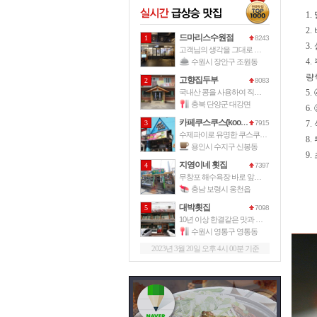
1
2
드마리스수원점
1
8243
3
고객님의 생각을 그대로 드마리스가 그
4
수원시 장안구 조원동
량
고향집두부
2
8083
국내산 콩을 사용하여 직접 손으로 만
5
충북 단양군 대강면
6
카페쿠스쿠스(kooskoos)
3
7915
7
수제파이로 유명한 쿠스쿠스파이에서 운
8
용인시 수지구 신봉동
9
지영이네 횟집
4
7397
무창포 해수욕장 바로 앞에 위치한 이
충남 보령시 웅천읍
대박횟집
5
7098
10년 이상 한결같은 맛과 서비스로
수원시 영통구 영통동
2023년 3월 20일 오후 4시 00분 기준