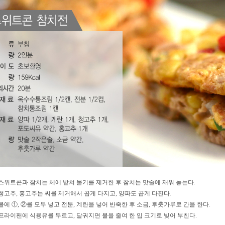
. 스위트콘과 참치는 체에 밭쳐 물기를 제거한 후 참치는 맛술에 재워 놓는다.
. 청고추, 홍고추는 씨를 제거해서 곱게 다지고, 양파도 곱게 다진다.
. 볼에 ①, ②를 모두 넣고 전분, 계란을 넣어 반죽한 후 소금, 후춧가루로 간을 한다.
. 프라이팬에 식용유를 두르고, 달궈지면 불을 줄여 한 입 크기로 빚어 부친다.