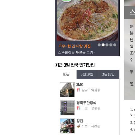
구수~한 감자탕 맛집
소주한잔을 부르는 그맛~
오늘
3월19일
3월18일
3MK
강남구 역삼동
경회루한정식
노원구 공릉동
1
2
칭진
3
서초구 서초동
4