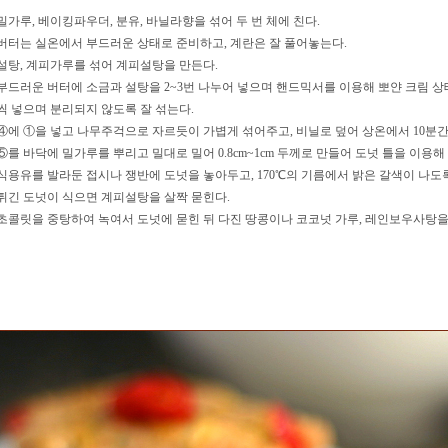
. 밀가루, 베이킹파우더, 분유, 바닐라향을 섞어 두 번 체에 친다.
. 버터는 실온에서 부드러운 상태로 준비하고, 계란은 잘 풀어놓는다.
. 설탕, 계피가루를 섞어 계피설탕을 만든다.
. 부드러운 버터에 소금과 설탕을 2~3번 나누어 넣으며 핸드믹서를 이용해 뽀얀 크림 
씩 넣으며 분리되지 않도록 잘 섞는다.
. ④에 ①을 넣고 나무주걱으로 자르듯이 가볍게 섞어주고, 비닐로 덮어 상온에서 10분간
. ⑤를 바닥에 밀가루를 뿌리고 밀대로 밀어 0.8cm~1cm 두께로 만들어 도넛 틀을 이용해
. 식용유를 발라둔 접시나 쟁반에 도넛을 놓아두고, 170℃의 기름에서 밝은 갈색이 나도
. 튀긴 도넛이 식으면 계피설탕을 살짝 묻힌다.
. 초콜릿을 중탕하여 녹여서 도넛에 묻힌 뒤 다진 땅콩이나 코코넛 가루, 레인보우사탕을