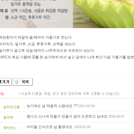
. 계란흰자가 하얗게 될 때까지 거품기로 젓는다.
. 피자치즈, 밀가루, 소금, 후춧가루, 넛맥을 섞는다.
. 밀가루가 골고루 섞일 때까지 나무주걱으로 자르듯이 섞는다.
. 180℃의 튀김 기름에 ③를 한 숟가락씩 떠서 넣고 갈색이 나게 튀긴 다음 기름기를 없앤
+9)
보기에도 넘 먹음직 스럽네요 ???
2017.07.04
:
삶의순간들
잼나고 신나게 만들수 있을거 같아 도전하고 싶네요
2016.02.07
:
용위엔
아이들 간식으로 넘 좋겠네요.
2015.02.20
:
목탁언니