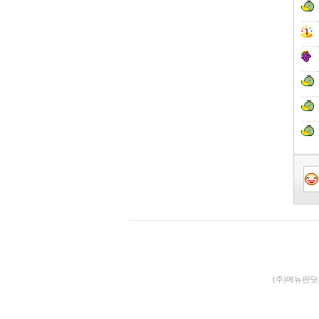
(주)메뉴판닷