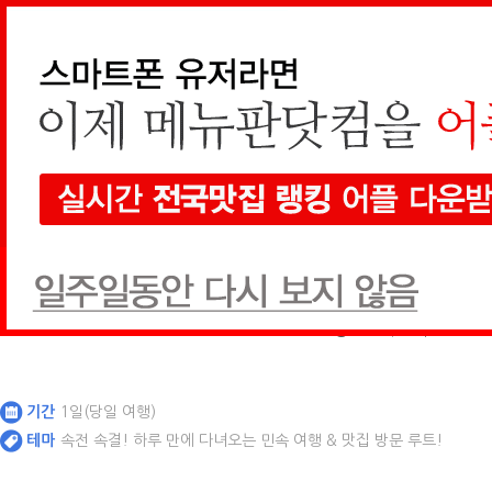
메인가기
통합검색
매거진
[지역 취재]
아산
충남 서북단 역사의 도시
기간
1일(당일 여행)
테마
속전 속결! 하루 만에 다녀오는 민속 여행 & 맛집 방문 루트!