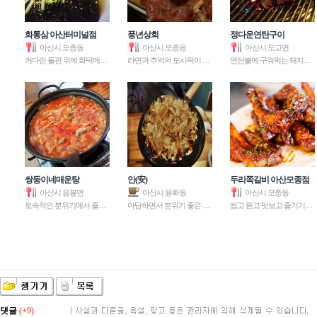
화통삼 아산터미널점
풍년상회
정다운연탄구이
아산시 모종동
아산시 모종동
아산시 도고면
커다란 돌판 위에 화덕에서 초벌
라면과 추억의 도시락이 인기인
연탄불에 구워먹는 돼지고기 전
쌍둥이네매운탕
안(安)
두리쪽갈비 아산모종점
아산시 음봉면
아산시 용화동
아산시 모종동
토속적인 분위기에서 즐기는 매
아담하면서 분위기 좋은 이자카
씹고 뜯고 맛보고 즐기기에 안성
댓글
(+9)