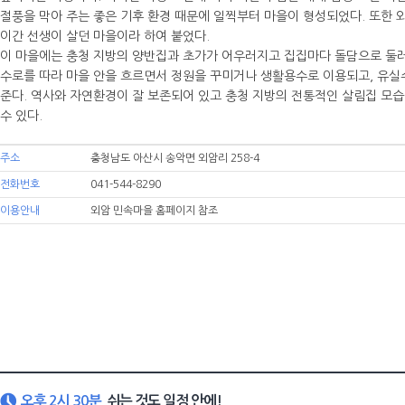
절풍을 막아 주는 좋은 기후 환경 때문에 일찍부터 마을이 형성되었다. 또한
이간 선생이 살던 마을이라 하여 붙었다.
이 마을에는 충청 지방의 양반집과 초가가 어우러지고 집집마다 돌담으로 둘러
수로를 따라 마을 안을 흐르면서 정원을 꾸미거나 생활용수로 이용되고, 유실
준다. 역사와 자연환경이 잘 보존되어 있고 충청 지방의 전통적인 살림집 모습
수 있다.
주소
충청남도 아산시 송악면 외암리 258-4
전화번호
041-544-8290
이용안내
외암 민속마을 홈페이지 참조
오후 2시 30분
쉬는 것도 일정 안에!