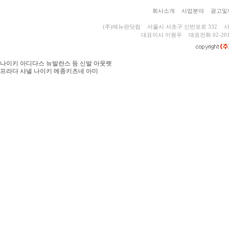
회사소개
사업분야
광고및
(주)메뉴판닷컴
서울시 서초구 신반포로 332
사
대표이사 이원우
대표전화 02-201
나이키 아디다스 뉴발란스 등 신발 아웃렛
프라다 샤넬 나이키 메종키츠네 아미