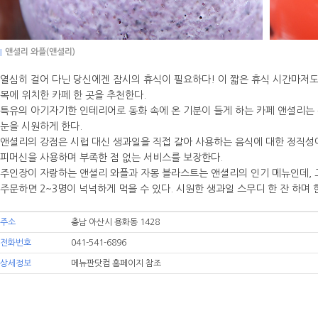
|
앤셜리 와플(앤셜리)
열심히 걸어 다닌 당신에겐 잠시의 휴식이 필요하다! 이 짧은 휴식 시간마저도
목에 위치한 카페 한 곳을 추천한다.
특유의 아기자기한 인테리어로 동화 속에 온 기분이 들게 하는 카페 앤셜리는
눈을 시원하게 한다.
앤셜리의 강점은 시럽 대신 생과일을 직접 갈아 사용하는 음식에 대한 정직성
피머신을 사용하며 부족한 점 없는 서비스를 보장한다.
주인장이 자랑하는 앤셜리 와플과 자몽 블라스트는 앤셜리의 인기 메뉴인데, 그
주문하면 2~3명이 넉넉하게 먹을 수 있다. 시원한 생과일 스무디 한 잔 하며 
주소
충남 아산시 용화동 1428
전화번호
041-541-6896
상세정보
메뉴판닷컴 홈페이지 참조