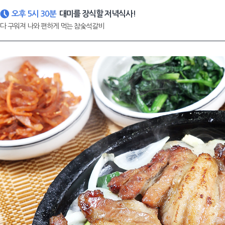
오후 5시 30분
대미를 장식할 저녁식사!
다 구워져 나와 편하게 먹는 참숯석갈비