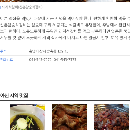
|
돼지석갈비(신촌참숯석갈비)
이른 점심을 먹었기 때문에 지금 저녁을 먹어줘야 한다. 편하게 천천히 먹을 
신촌참숯석갈비는 참숯에 구워 제공되는 석갈비로 유명한데, 주방에서 완전히 
보다 편하다. 노릇노릇하게 구워진 돼지석갈비를 먹고 부족하다면 얼큰한 뚝
서두를 것 없이 느긋하게 저녁 식사까지 마치고 나면 일곱시 전후. 여유 있게 
주소
충남 아산시 방축동 139-15
전화번호
041-543-7272, 041-543-7373
아산 지역 맛집