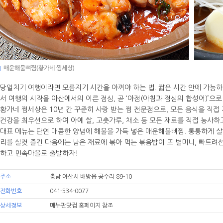
|
매운해물뼈찜(황가네 찜세상)
당일치기 여행이라면 모름지기 시간을 아껴야 하는 법. 짧은 시간 안에 가능하면
서 여행의 시작을 아산에서의 이른 점심, 곧 ‘아점(아침과 점심의 합성어)’으로
황가네 찜세상은 10년 간 꾸준히 사랑 받는 찜 전문점으로, 모든 음식을 직접
건강을 최우선으로 하여 아예 쌀, 고춧가루, 채소 등 모든 재료를 직접 농사하
대표 메뉴는 단연 매콤한 양념에 해물을 가득 넣은 매운해물뼈찜. 통통하게 살
리를 실컷 즐긴 다음에는 남은 재료에 볶아 먹는 볶음밥이 또 별미니, 빠트려선
하고 민속마을로 출발하자!
주소
충남 아산시 배방읍 공수리 89-10
전화번호
041-534-0077
상세정보
메뉴판닷컴 홈페이지 참조