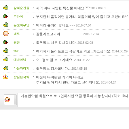
:
삶의순간들
지역 마다 다양한 특산물 이네요 ???
2017.08.01
:
주라이
부지런히 움직이면 볼거리, 먹을거리 많이 즐기고 오겠네요^
:
은빛여우냥
먹거리 볼거리 많네요~~~
2016.07.04
:
백토
잘둘러보고가여~~~~~~~~~~~
2015.12.14
:
핑퐁
좋은정보 너무 감사합니다.
2015.02.08
:
flair
여기저기 둘러도보고 석갈비도 먹고...가고싶어요.
2014.06.29
:
대박마님
오...정보 잘 보고 가네요.
2014.05.22
:
마음자라기
좋은정보 감사합니다...
2014.05.18
:
밥심은국력
예전에 다녀왔던 기억이 나네요.
추억을 담아 다시 한번 가보고 싶어지네요.
2014.04.24