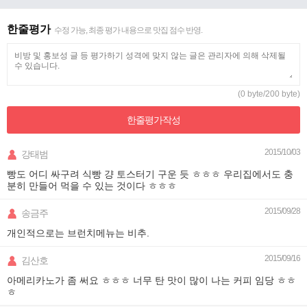
한줄평가
수정 가능, 최종 평가 내용으로 맛집 점수 반영.
(0 byte/200 byte)
한줄평가
작성
2015/10/03
강태범
빵도 어디 싸구려 식빵 걍 토스터기 구운 듯 ㅎㅎㅎ 우리집에서도 충
분히 만들어 먹을 수 있는 것이다 ㅎㅎㅎ
2015/09/28
송금주
개인적으로는 브런치메뉴는 비추.
2015/09/16
김산호
아메리카노가 좀 써요 ㅎㅎㅎ 너무 탄 맛이 많이 나는 커피 임당 ㅎㅎ
ㅎ