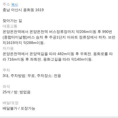
주소
복사
충남 아산시 용화동 1619
찾아가는 길
대중교통
온양온천역에서 온양온천역 버스정류장까지 약206m이동 후 990번
(종합터미널행)버스 승차 후 주공1단지 아파트 정류장에서 하차. 브런
치1619까지 약288m이동.
자가용
온양온천역에서 온양역길을 따라 482m이동 후 우회전. 용화로를 따
라 716m이동 후 좌회전. 용화고길을 따라 약140m이동.
주차
3대, 주차방법: 무료, 주차장소: 전용
좌석
25석 / 방: 방없음
배달/포장
배달불가 / 포장가능