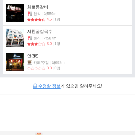
화로등갈비
한식 | 약559m
4.5
| 1명
서천굴칼국수
한식 | 약587m
3.0
| 1명
안(安)
카페/주점 | 약692m
0.0
| 0명
수정할 정보
가 있으면 알려주세요!