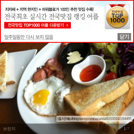
맛집상세정보
[출처] http://blog.naver.com/nanarida82/100192264455
브런치
1
/
7