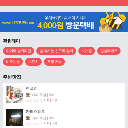
관련테마
아이와 함께라면
술 마시는 친구와 함께
소개팅
일상데이트
비오는날
브런치
포장 가능
주변맛집
앤셜리
카페/주점 | 0m
0.0
| 0명
카페스테이
카페/주점 | 0m
0.0
| 0명