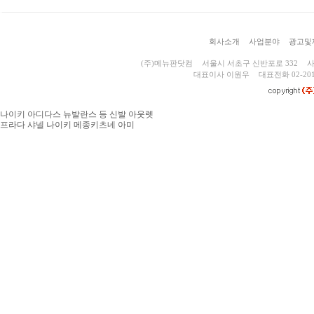
회사소개
사업분야
광고및
(주)메뉴판닷컴
서울시 서초구 신반포로 332
사
대표이사 이원우
대표전화 02-201
나이키 아디다스 뉴발란스 등 신발 아웃렛
프라다 샤넬 나이키 메종키츠네 아미