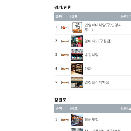
경기/인천
순위
|
상호
|
서비
민영바다식당(구,민영씨
1
(
2)
푸드)
2
(
)
일마지오(구월점)
3
(
)
송원식당
4
(
)
라화
5
(
)
인천음식백화점
강원도
순위
|
상호
|
서비
1
(
)
경해횟집