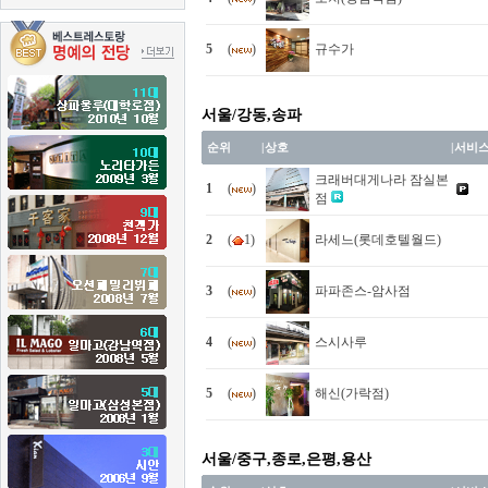
5
(
)
규수가
서울/강동,송파
순위
|
상호
|
서비
크래버대게나라 잠실본
1
(
)
점
2
(
1)
라세느(롯데호텔월드)
3
(
)
파파존스-암사점
4
(
)
스시사루
5
(
)
해신(가락점)
서울/중구,종로,은평,용산