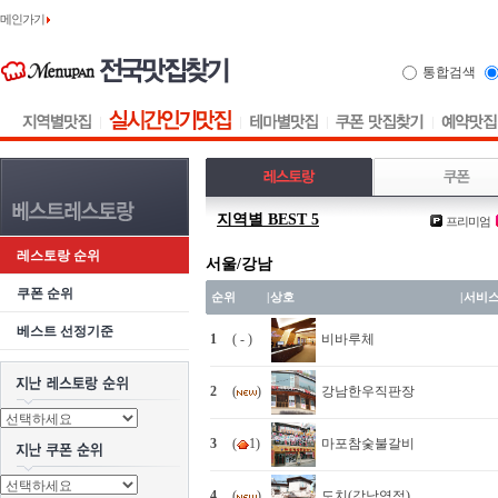
메인가기
통합검색
지역별 BEST 5
프리미엄
레스토랑 순위
서울/강남
쿠폰 순위
순위
|
상호
|
서비
베스트 선정기준
1
( - )
비바루체
2
(
)
강남한우직판장
3
(
1)
마포참숯불갈비
4
(
)
도치(강남역점)