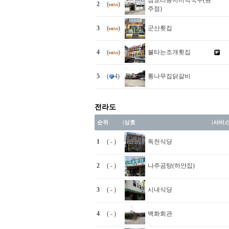
삼교리동치미막국수(원
2
(
)
주점)
3
(
)
군산횟집
4
(
)
불타는조개횟집
5
(
4)
통나무집닭갈비
전라도
순위
|
상호
|
서비
1
( - )
독천식당
2
( - )
나주곰탕(하얀집)
3
( - )
시내식당
4
( - )
백화회관