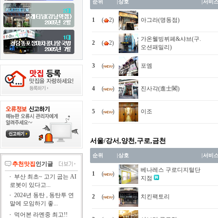
순위
|
상호
|
서비
1
(
2)
아그라(명동점)
가온웰빙뷔페&샤브(구.
2
(
2)
오션패밀리)
3
(
)
포엠
4
(
)
진사각(進士閣)
5
(
)
이조
서울/강서,양천,구로,금천
순위
|
상호
|
서비
추천맛집
인기글
베나레스 구로디지털단
1
(
)
부산 최초~ 고기 굽는 AI
지점
로봇이 있다고...
2024년 동탄 , 동탄투 연
2
(
)
치킨팩토리
말에 모임하기 좋...
먹어본 라멘중 최고!!