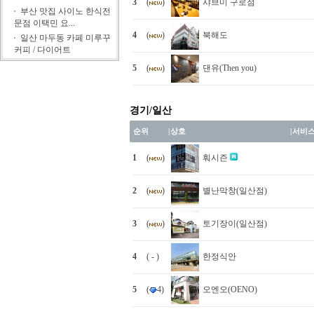
3
(
)
샤브미 구로점
부산 맛집 사이노 한식전
문점 이택민 요...
4
(
)
북해도
일산 마두동 카페 미루꾸
커피 / 다이어트
5
(
)
댄유(Then you)
경기/일산
순위
|
상호
|
서비
1
(
)
훠시즌
2
(
)
별난막창(일산점)
3
(
)
토기장이(일산점)
4
( - )
한정식안
5
(
4)
오엔오(OENO)