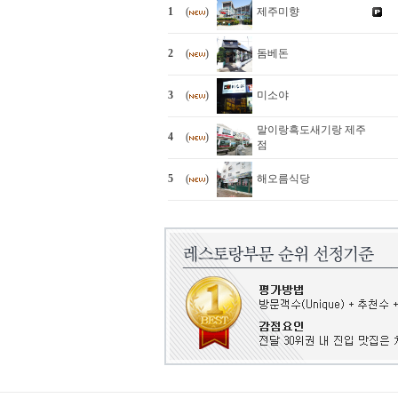
1
(
)
제주미향
2
(
)
돔베돈
3
(
)
미소야
말이랑흑도새기랑 제주
4
(
)
점
5
(
)
해오름식당