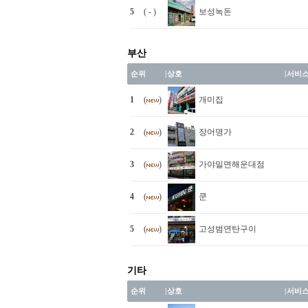
5
( - )
보성녹돈
부산
순위
|
상호
|
서비
1
(
)
개미집
2
(
)
장어명가
3
(
)
가야밀면해운대점
4
(
)
쿤
5
(
)
고성범연탄구이
기타
순위
|
상호
|
서비