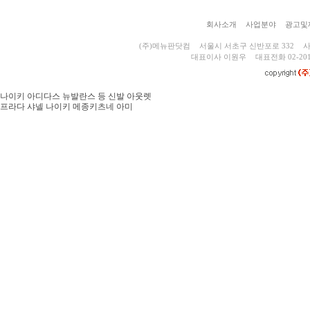
회사소개
사업분야
광고및
(주)메뉴판닷컴
서울시 서초구 신반포로 332
사
대표이사 이원우
대표전화 02-201
나이키 아디다스 뉴발란스 등 신발 아웃렛
프라다 샤넬 나이키 메종키츠네 아미