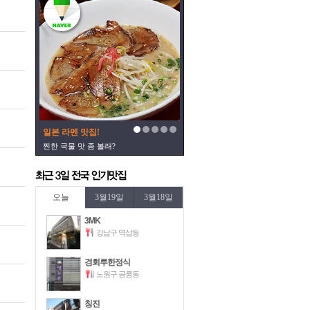
일본 라멘 맛집!
찐한 국물 맛 좀 볼래?
오늘
3월19일
3월18일
3MK
강남구 역삼동
경회루한정식
노원구 공릉동
칭진