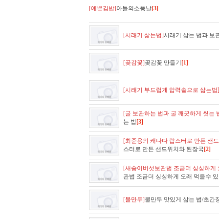
[예쁜김밥]
아들의소풍날
[3]
[시래기 삶는법]
시래기 삶는 법과 보
[곶감꽃]
곶감꽃 만들기
[1]
[시래기 부드럽게 압력솥으로 삶는법
[굴 보관하는 법과 굴 깨끗하게 씻는 
는 법
[3]
[최준용의 캐나다 랍스터로 만든 샌
스터로 만든 샌드위치와 된장국
[2]
[새송이버섯보관법 조금더 싱싱하게 
관법 조금더 싱싱하게 오래 먹을수 
[물만두]
물만두 맛있게 삶는 법/초간