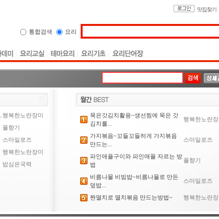
맛집찾기
통합검색
요리
.
행복한노란장미
묵은갓김치활용~생선찜에 묵은 갓
행복한노란장
김치를...
풀향기
가지볶음~꼬들꼬들하게 가지볶음
스마일로즈
스마일로즈
만드는...
행복한노란장미
파인애플구이와 파인애플 자르는 방
풀향기
밥심은국력
법
비름나물 비빔밥~비름나물로 만든
스마일로즈
덮밥...
짠멸치로 멸치볶음 만드는방법~
행복한노란장