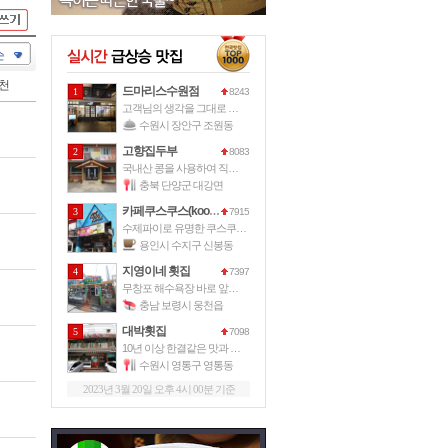
순
천
드마리스수원점
1
8243
고객님의 생각을 그대로 드마리스가 그
수원시 장안구 조원동
고향집두부
2
8083
국내산 콩을 사용하여 직접 손으로 만
충북 단양군 대강면
카페쿠스쿠스(kooskoos)
3
7915
수제파이로 유명한 쿠스쿠스파이에서 운
용인시 수지구 신봉동
지영이네 횟집
4
7397
무창포 해수욕장 바로 앞에 위치한 이
충남 보령시 웅천읍
대박횟집
5
7098
10년 이상 한결같은 맛과 서비스로
수원시 영통구 영통동
2023년 3월 20일 오후 4시 00분 기준