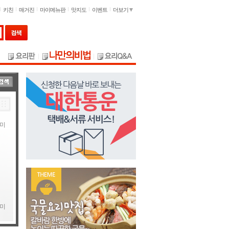
키친
매거진
마이메뉴판
맛지도
이벤트
더보기
미
미