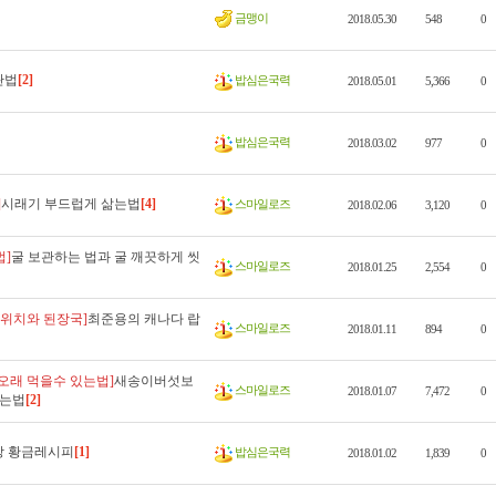
금맹이
2018.05.30
548
0
관법
[2]
밥심은국력
2018.05.01
5,366
0
밥심은국력
2018.03.02
977
0
]
시래기 부드럽게 삶는법
[4]
스마일로즈
2018.02.06
3,120
0
법]
굴 보관하는 법과 굴 깨끗하게 씻
스마일로즈
2018.01.25
2,554
0
드위치와 된장국]
최준용의 캐나다 랍
스마일로즈
2018.01.11
894
0
오래 먹을수 있는법]
새송이버섯보
스마일로즈
2018.01.07
7,472
0
있는법
[2]
장 황금레시피
[1]
밥심은국력
2018.01.02
1,839
0