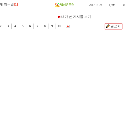
게 깎는법
[1]
밥심은국력
2017.12.09
1,593
0
내가 쓴 게시물 보기
2
3
4
5
6
7
8
9
10