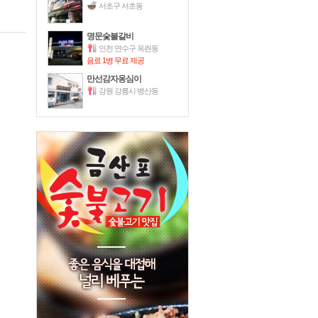
서초구 서초동
명문숯불갈비
인천 연수구 옥련동
음료 1병 무료 제공
만선감자옹심이
강원 강릉시 병산동