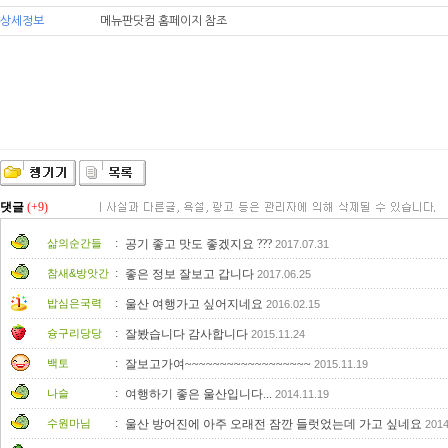
상세정보
메뉴판닷컴 홈페이지 참조
댓글
(+9)
:
삶의순간들
공기 좋고 맛도 좋겠지요 ???
2017.07.31
:
참새&방앗간
좋은 정보 잘보고 갑니다
2017.06.25
:
밥심은국력
울산 여행가고 싶어지네요
2016.02.15
:
슝구리당당
잘봤습니다 감사합니다
2015.11.24
:
백토
잘보고가여~~~~~~~~~~~~~~~~~~
2015.11.19
:
나슬
여행하기 좋은 울산입니다...
2014.11.19
:
수원마님
울산 방어진에 아주 오래전 잠깐 들럿었는데 가고 싶네요
2014