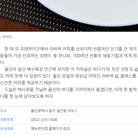
|
모비딕
한 때 모 프랜차이즈에서 라바짜 커피를 선보이며 선풍적인 인기를 끈 적이 있
람들이 가장 선호하는 브랜드 중 하나로, 100여년 전통의 냉동기법과 세계 최
다.
울산의 일산 해수욕장 인근에 위치한 이 커피숍은 바다가 탁 트인 전망과 
도 커피 맛에 더 강점이 있다. 울산 유일의 최상급 커피인 라바짜 탑 클래스
신선한 커피를 제공하기 때문이다.
드넓은 백사장을 거닐며 울산의 바다를 가까이에서 즐겼다면, 이제 한 발짝 
다를 한 눈에 담아보도록 하자.
주소
울산광역시 동구 일산동 976-1
전화번호
(052)-235-7006
상세정보
메뉴판닷컴 홈페이지 참조