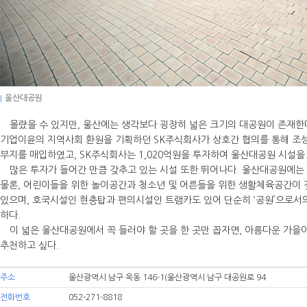
|
울산대공원
몰랐을 수 있지만, 울산에는 생각보다 굉장히 넓은 크기의 대공원이 존재한
기업이윤의 지역사회 환원을 기획하던 SK주식회사가 상호간 협의를 통해 조성
부지를 매입하였고, SK주식회사는 1,020억원을 투자하여 울산대공원 시설을
많은 투자가 들어간 만큼 갖추고 있는 시설 또한 뛰어나다. 울산대공원에는
물론, 어린이들을 위한 놀이공간과 청소년 및 어른들을 위한 생활체육공간이 
있으며, 호국시설인 현충탑과 편의시설인 트램카도 있어 단순히 ‘공원’으로
하다.
이 넓은 울산대공원에서 꼭 들러야 할 곳을 한 곳만 꼽자면, 아름다운 가을이
추천하고 싶다.
주소
울산광역시 남구 옥동 146-1(울산광역시 남구 대공원로 94
전화번호
052-271-8818