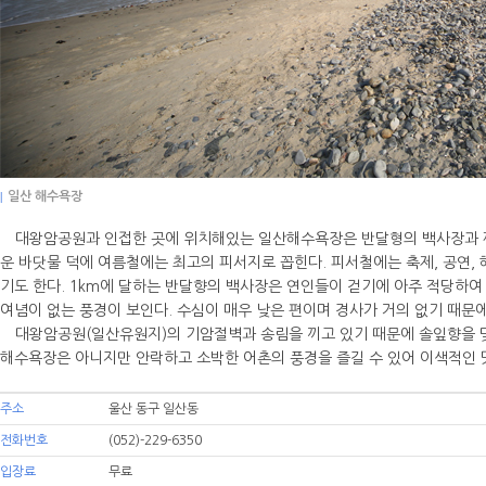
|
일산 해수욕장
대왕암공원과 인접한 곳에 위치해있는 일산해수욕장은 반달형의 백사장과 깨
운 바닷물 덕에 여름철에는 최고의 피서지로 꼽힌다. 피서철에는 축제, 공연,
기도 한다. 1km에 달하는 반달향의 백사장은 연인들이 걷기에 아주 적당하여
여념이 없는 풍경이 보인다. 수심이 매우 낮은 편이며 경사가 거의 없기 때문
대왕암공원(일산유원지)의 기암절벽과 송림을 끼고 있기 때문에 솔잎향을 맞으
해수욕장은 아니지만 안락하고 소박한 어촌의 풍경을 즐길 수 있어 이색적인 
주소
울산 동구 일산동
전화번호
(052)-229-6350
입장료
무료