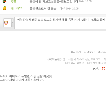
:
핑퐁
울산에 함 가보고싶군요~잘보고갑니다
2014.10.05
:
한바다02
울산인으로서 잘 봤습니다^^
2014.10.05
회사소개
사업분야
광고및
(주)메뉴판닷컴
서울시 서초구 신반포로 332
사
대표이사 이원우
대표전화 02-201
나이키 아디다스 뉴발란스 등 신발 아웃렛
프라다 샤넬 나이키 메종키츠네 아미