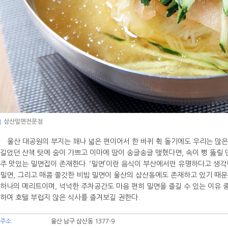
|
삼산밀면전문점
울산 대공원의 부지는 꽤나 넓은 편이어서 한 바퀴 휙 돌기에도 우리는 많은
길었던 산책 탓에 숨이 가쁘고 이마에 땀이 송글송글 맺혔다면, 속이 뻥 뚫릴 
주 맛있는 밀면집이 존재한다. ‘밀면’이란 음식이 부산에서만 유명하다고 생각
밀면, 그리고 매콤 쫄깃한 비빔 밀면이 울산의 삼산동에도 존재하고 있기 때문
하나의 메리트이며, 넉넉한 주차공간도 마음 편히 밀면을 즐길 수 있는 이유 중
하여 호텔 부럽지 않은 식사를 즐겨보길 권한다.
주소
울산 남구 삼산동 1377-9