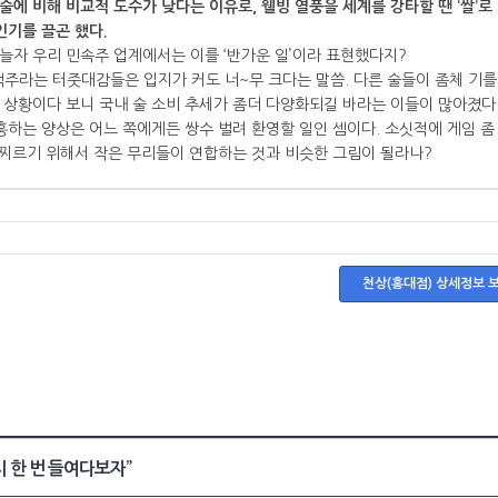
술에 비해 비교적 도수가 낮다는 이유로, 웰빙 열풍을 세계를 강타할 땐 ‘쌀’로
인기를 끌곤 했다.
늘자 우리 민속주 업계에서는 이를 ‘반가운 일’이라 표현했다지?
주라는 터줏대감들은 입지가 커도 너~무 크다는 말씀. 다른 술들이 좀체 기를
상황이다 보니 국내 술 소비 추세가 좀더 다양화되길 바라는 이들이 많아졌다.
흥하는 양상은 어느 쪽에게든 쌍수 벌려 환영할 일인 셈이다. 소싯적에 게임 좀
무찌르기 위해서 작은 무리들이 연합하는 것과 비슷한 그림이 될라나?
천상(홍대점) 상세정보 
 한 번 들여다보자”