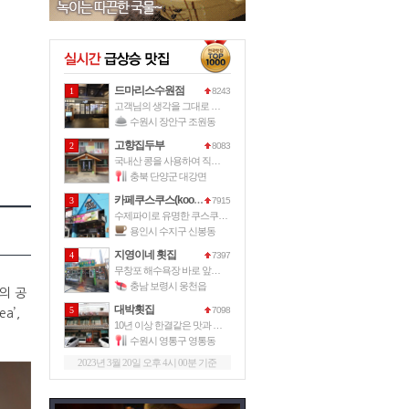
드마리스수원점
1
8243
고객님의 생각을 그대로 드마리스가 그
수원시 장안구 조원동
고향집두부
2
8083
국내산 콩을 사용하여 직접 손으로 만
충북 단양군 대강면
카페쿠스쿠스(kooskoos)
3
7915
수제파이로 유명한 쿠스쿠스파이에서 운
용인시 수지구 신봉동
지영이네 횟집
4
7397
무창포 해수욕장 바로 앞에 위치한 이
충남 보령시 웅천읍
케의 공
대박횟집
5
7098
a’,
10년 이상 한결같은 맛과 서비스로
수원시 영통구 영통동
2023년 3월 20일 오후 4시 00분 기준