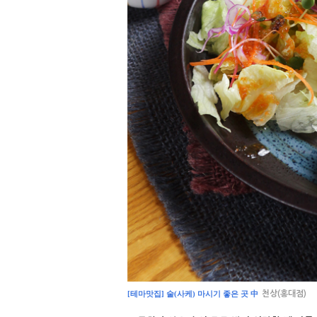
[테마맛집] 술(사케) 마시기 좋은 곳 中
천상(홍대점)