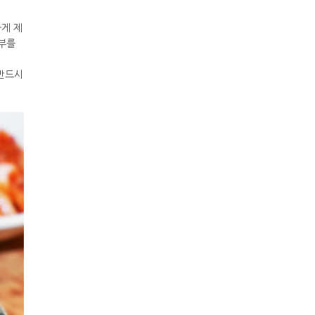
게 제
 부를
반드시