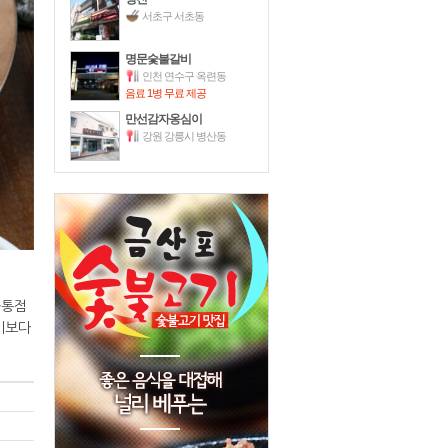
서초구 서초동
명문숯불갈비
인천 연수구 옥련동
음료 1병 무료 제공
만선감자옹심이
강원 강릉시 병산동
공통점
기보다