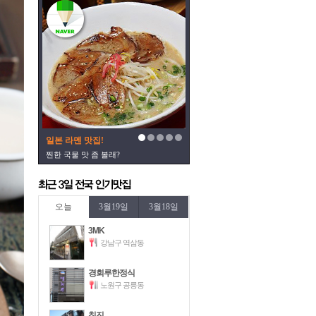
구수~한 감자탕 맛집
소주한잔을 부르는 그맛~
오늘
3월19일
3월18일
3MK
강남구 역삼동
경회루한정식
노원구 공릉동
칭진