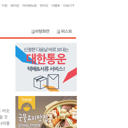
키친
매거진
마이메뉴판
맛지도
이벤트
더보기
 비슷
을 것
 나라를