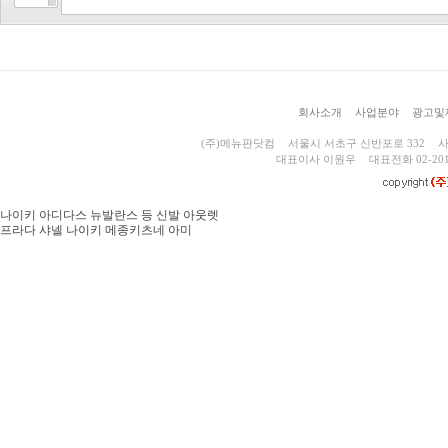
회사소개
사업분야
광고및
(주)메뉴판닷컴
서울시 서초구 신반포로 332
사
대표이사 이원우
대표전화 02-201
나이키 아디다스 뉴발란스 등 신발 아웃렛
프라다 샤넬 나이키 메종키츠네 아미