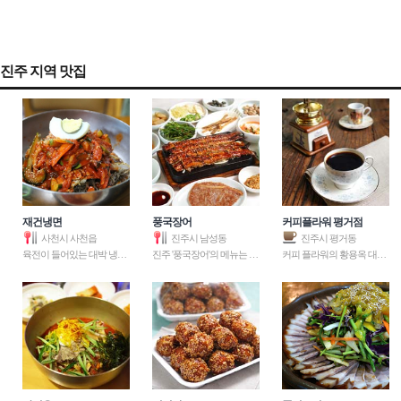
진주 지역 맛집
재건냉면
풍국장어
커피플라워 평거점
사천시 사천읍
진주시 남성동
진주시 평거동
육전이 들어있는 대박 냉면 맛집
진주 '풍국장어'의 메뉴는 민물
커피 플라워의 황용옥 대표는 바