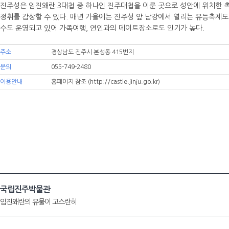
진주성은 임진왜란 3대첩 중 하나인 진주대첩을 이룬 곳으로 성안에 위치한 
정취를 감상할 수 있다. 매년 가을에는 진주성 앞 남강에서 열리는 유등축제도
수도 운영되고 있어 가족여행, 연인과의 데이트장소로도 인기가 높다.
주소
경상남도 진주시 본성동 415번지
문의
055-749-2480
이용안내
홈페이지 참조
(http://castle.jinju.go.kr)
국립진주박물관
임진왜란의 유물이 고스란히