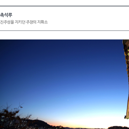
촉석루
진주성을 지키던 주장의 지휘소