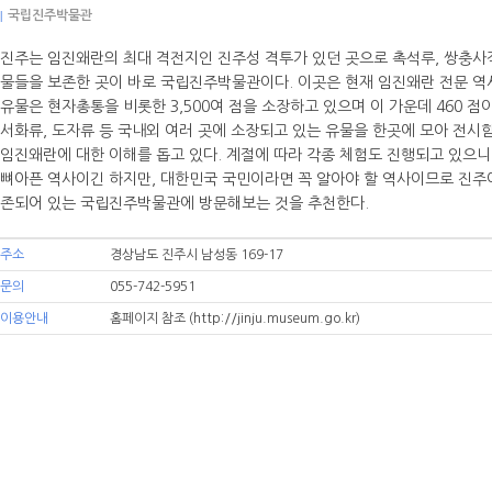
|
국립진주박물관
진주는 임진왜란의 최대 격전지인 진주성 격투가 있던 곳으로 촉석루, 쌍충사적
물들을 보존한 곳이 바로 국립진주박물관이다. 이곳은 현재 임진왜란 전문 역
유물은 현자총통을 비롯한 3,500여 점을 소장하고 있으며 이 가운데 460 점
서화류, 도자류 등 국내외 여러 곳에 소장되고 있는 유물을 한곳에 모아 전
임진왜란에 대한 이해를 돕고 있다. 계절에 따라 각종 체험도 진행되고 있으니
뼈아픈 역사이긴 하지만, 대한민국 국민이라면 꼭 알아야 할 역사이므로 진주
존되어 있는 국립진주박물관에 방문해보는 것을 추천한다.
주소
경상남도 진주시 남성동 169-17
문의
055-742-5951
이용안내
홈페이지 참조
(http://jinju.museum.go.kr)