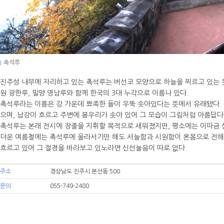
|
촉석루
진주성 내부에 자리하고 있는 촉석루는 버선코 모양으로 하늘을 찌르고 있는 듯
원 광한루, 밀양 영남루와 함께 한국의 3대 누각으로 이름나 있다.
촉석루라는 이름은 강 가운데 뾰족한 돌이 우뚝 솟아있다는 뜻에서 유래됐다. 
으며, 남강이 흐르고 주변에 봉우리가 솟아 있어 그 모습이 그림처럼 아름답다
촉석루는 본래 전시에 장졸을 지휘할 목적으로 세워졌지만, 평소에는 이따금 
더운 여름철에는 촉석루에 올라서기만 해도 서늘함과 시원함이 온몸으로 전해
흐르고 있어 그 절경을 바라보고 있노라면 신선놀음이 따로 없다.
주소
경상남도 진주시 본선동 500
문의
055-749-2480