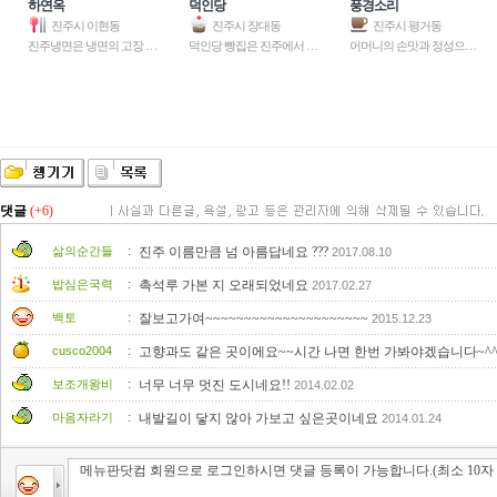
하연옥
덕인당
풍경소리
진주시 이현동
진주시 장대동
진주시 평거동
진주냉면은 냉면의 고장 북한에
덕인당 빵집은 진주에서 가장 오
어머니의 손맛과 정성으로 만든
댓글
(+6)
:
삶의순간들
진주 이름만큼 넘 아름답네요 ???
2017.08.10
:
밥심은국력
촉석루 가본 지 오래되었네요
2017.02.27
:
백토
잘보고가여~~~~~~~~~~~~~~~~~~~~~
2015.12.23
:
cusco2004
고향과도 같은 곳이에요~~시간 나면 한번 가봐야겠습니다~^
:
보조개왕비
너무 너무 멋진 도시네요!!
2014.02.02
:
마음자라기
내발길이 닿지 않아 가보고 싶은곳이네요
2014.01.24