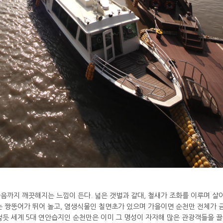
음까지 깨끗해지는 느낌이 든다. 넓은 갯벌과 갈대, 철새가 조화를 이루며 살
는 짱뚱어가 뛰어 놀고, 염생식물인 칠면초가 있으며 가을이면 순천만 전체가 
렇듯 세계 5대 연안습지인 순천만은 이미 그 명성이 자자해 많은 관광객들을 