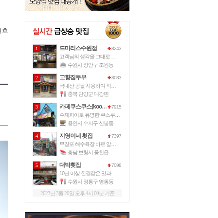
권호
드마리스수원점
1
8243
고객님의 생각을 그대로 드마리스가 그
수원시 장안구 조원동
고향집두부
2
8083
국내산 콩을 사용하여 직접 손으로 만
충북 단양군 대강면
카페쿠스쿠스(kooskoos)
3
7915
수제파이로 유명한 쿠스쿠스파이에서 운
용인시 수지구 신봉동
지영이네 횟집
4
7397
무창포 해수욕장 바로 앞에 위치한 이
충남 보령시 웅천읍
대박횟집
5
7098
10년 이상 한결같은 맛과 서비스로
수원시 영통구 영통동
2023년 3월 20일 오후 4시 00분 기준