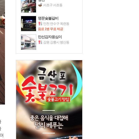
서초구 서초동
명문숯불갈비
인천 연수구 옥련동
음료 1병 무료 제공
만선감자옹심이
강원 강릉시 병산동
아
금
끌어