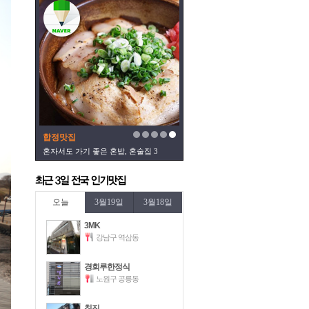
합정맛집
혼자서도 가기 좋은 혼밥, 혼술집 3
오늘
3월19일
3월18일
3MK
강남구 역삼동
경회루한정식
노원구 공릉동
칭진