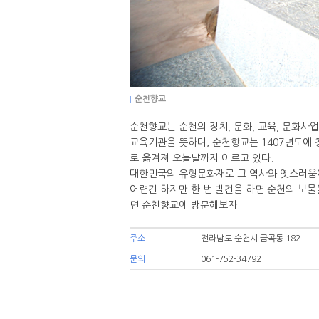
|
순천향교
순천향교는 순천의 정치, 문화, 교육, 문화사
교육기관을 뜻하며, 순천향교는 1407년도에 창
로 옮겨져 오늘날까지 이르고 있다.
대한민국의 유형문화재로 그 역사와 옛스러움이
어렵긴 하지만 한 번 발견을 하면 순천의 보물
면 순천향교에 방문해보자.
주소
전라남도 순천시 금곡동 182
문의
061-752-34792