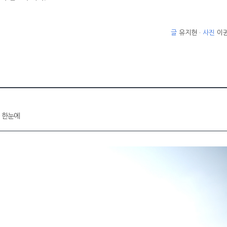
글
유지현 ·
사진
이
이 한눈에