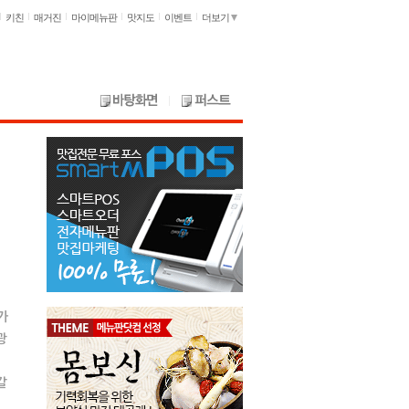
키친
매거진
마이메뉴판
맛지도
이벤트
더보기
가
광
갈