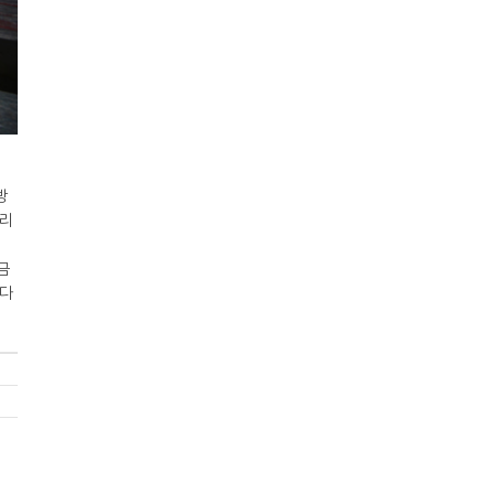
방
자리
금
싶다