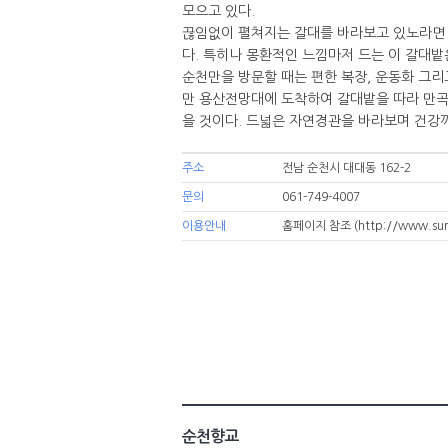
모으고 있다.
끊임없이 펼쳐지는 갈대를 바라보고 있노라면 
다. 특히나 몽환적인 느낌마저 드는 이 갈대밭
순천만을 방문할 때는 편한 복장, 운동화 그리
만 용산전망대에 도착하여 갈대밭을 따라 만곡
을 것이다. 드넓은 자연경관을 바라보며 건강
주소
전남 순천시 대대동 162-2
문의
061-749-4007
이용안내
홈페이지 참조
(http://www.su
순천향교