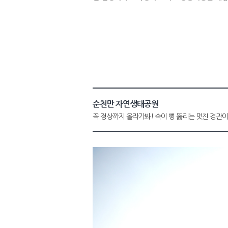
순천만 자연생태공원
꼭 정상까지 올라가봐! 속이 뻥 뚫리는 멋진 경관