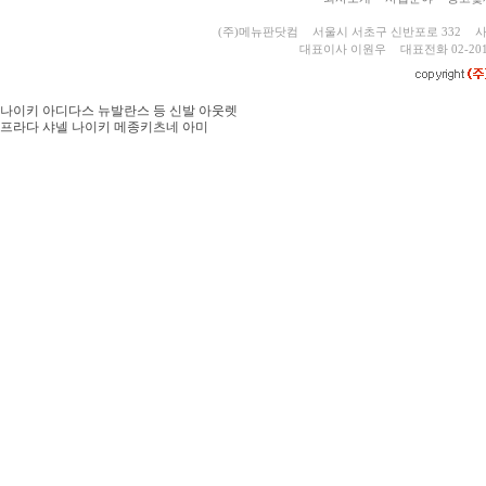
(주)메뉴판닷컴
서울시 서초구 신반포로 332
사
대표이사 이원우
대표전화 02-201
나이키 아디다스 뉴발란스 등 신발 아웃렛
프라다 샤넬 나이키 메종키츠네 아미