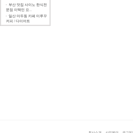
부산 맛집 사이노 한식전
문점 이택민 요...
일산 마두동 카페 미루꾸
커피 / 다이어트
회사소개
사업분야
광고및