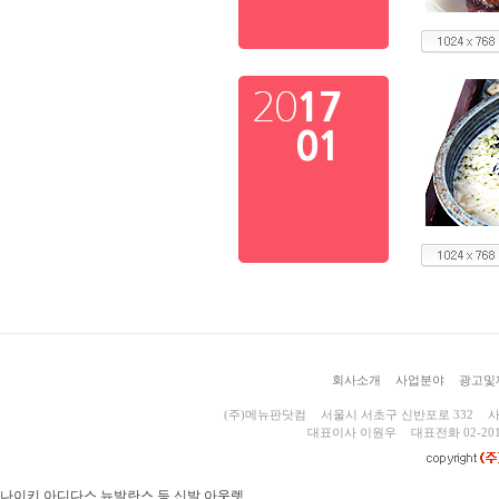
회사소개
사업분야
광고및
(주)메뉴판닷컴
서울시 서초구 신반포로 332
사
대표이사 이원우
대표전화 02-201
나이키 아디다스 뉴발란스 등 신발 아웃렛