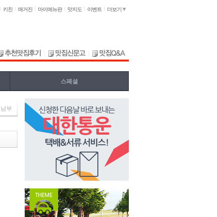
키친
매거진
마이메뉴판
맛지도
이벤트
더보기
스페셜
중남부