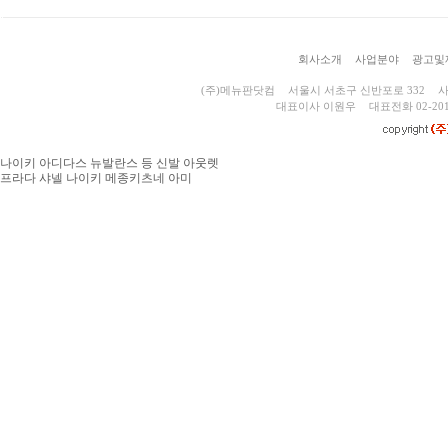
회사소개
사업분야
광고및
(주)메뉴판닷컴
서울시 서초구 신반포로 332
사
대표이사 이원우
대표전화 02-201
나이키 아디다스 뉴발란스 등 신발 아웃렛
프라다 샤넬 나이키 메종키츠네 아미