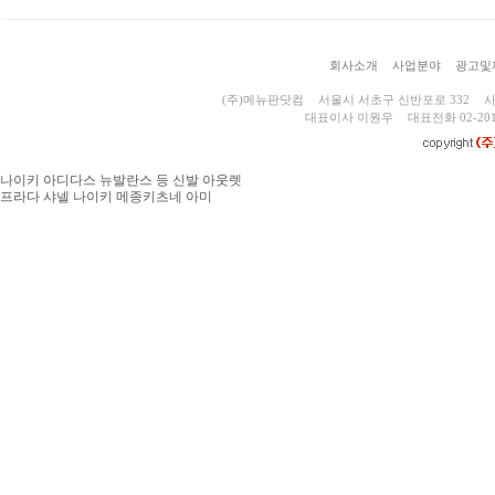
회사소개
사업분야
광고및
(주)메뉴판닷컴
서울시 서초구 신반포로 332
사
대표이사 이원우
대표전화 02-201
나이키 아디다스 뉴발란스 등 신발 아웃렛
프라다 샤넬 나이키 메종키츠네 아미