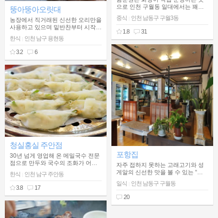
으로 인천 구월동 일대에서는 꽤나
뚱아뚱아오릿대
유명한 중식당이며 시원하고 깔끔한
중식
인천 남동구 구월3동
|
농장에서 직거래된 신선한 오리만을
고추짬뽕이 인기가 있다.
사용하고 있으며 밑반찬부터 시작해
1.8
31
서 모든 음식은 100퍼센트 국산을
한식
인천 남구 용현동
|
고집하는 오리고기 맛집
3.2
6
청실홍실 주안점
포항집
30년 넘게 영업해 온 메밀국수 전문
점으로 만두와 국수의 조화가 어우
자주 접하지 못하는 고래고기와 성
러지는 곳
게알의 신선한 맛을 볼 수 있는 “포
한식
인천 남구 주안동
|
항집”.
일식
인천 남동구 구월동
|
3.8
17
20