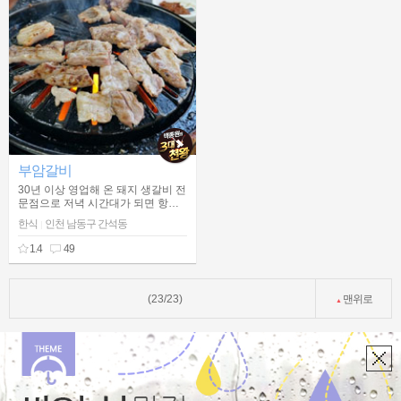
부암갈비
30년 이상 영업해 온 돼지 생갈비 전
문점으로 저녁 시간대가 되면 항상
만석 인 곳
한식
인천 남동구 간석동
|
1.4
49
(23/23)
맨위로
▲