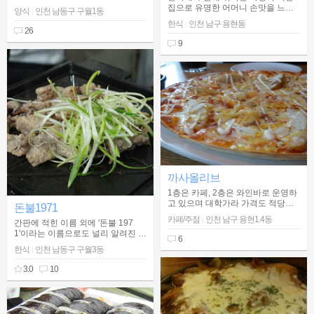
노디셰프'의 인천점으로 샐러드, 피
집으로 유명한 어머니 손맛을 느낄
양식
인천 남동구 구월1동
|
자, 파스타, 스테이크, 와인 등을 즐
수 있는 용현동 맛집.
한식
인천 남구 용현동
|
길 수 있고 모던한 인테리어에 조용
26
한 분위기로 인기가 있다고 한다.
9
까사올리브
1층은 카페, 2층은 와인바로 운영하
고 있으며 대학가라 가격도 적당하
돈불1971
고 분위기도 있는 카페와 와인바
카페/주점
인천 남구 용현1.4동
|
간판에 적힌 이름 외에 '돈불 197
1'이라는 이름으로도 널리 알려진 제
6
주산 돼지 불고기 전문점
한식
인천 남동구 구월3동
|
3.0
10