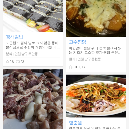
청해김밥
고수찜닭
포근한 느낌의 별로 크지 않은 동네
분식집으로 주방이 개방되어있어 음
아낌없이 찜닭 위에 듬뿍 올려져 있
식 만드는 과정을 지켜볼 수 있는 계
는 치즈의 고소한 맛과 찜닭 특유의
분식
인천 남구 주안동
|
란말이 김밥이 유명한 분식 전문점
매콤함이 잘 어울러져 인하대 후문
한식
인천 남구 용현동
|
맛집
2.6
23
3.0
7
함춘원
함춘원은 화상이 직접 운영하는 곳