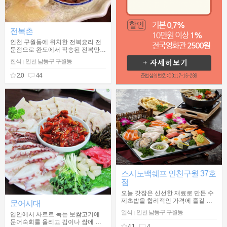
전복촌
인천 구월동에 위치한 전복요리 전
문점으로 완도에서 직송된 전복만을
사용하여 신선하고 맛있는 전복요리
한식
인천 남동구 구월동
|
를 맛볼 수 있는 30년 전복 달인의
집 '전복촌'
2.0
44
스시노백쉐프 인천구월 37호
점
오늘 갓잡은 신선한 재료로 만든 수
제초밥을 합리적인 가격에 즐길 수
문어시대
있는 스시노백쉐프를 소개한다.
일식
인천 남동구 구월동
|
입안에서 사르르 녹는 보쌈고기에
문어숙회를 올리고 김이나 쌈에 싸
4.1
4