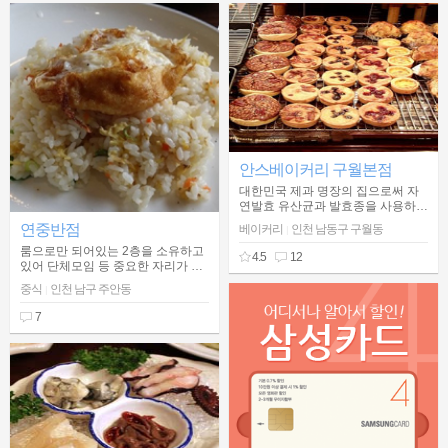
고집하고 옛날 왕돈까스 스타일로
큼지막하게 나오는 것이 특징이다.
느끼함을 덜어주는 매운돈까스는 불
타나 돈까스에서 자랑하는 인기 메
뉴다. 새록새록 옛 추억을 떠올리며
10년전 돈까스의 맛을 불타나 돈까
스에서 느껴보자.
안스베이커리 구월본점
대한민국 제과 명장의 집으로써 자
연발효 유산균과 발효종을 사용하여
만든 빵 맛을 볼 수 있는 곳
연중반점
베이커리
인천 남동구 구월동
|
룸으로만 되어있는 2층을 소유하고
4.5
12
있어 단체모임 등 중요한 자리가 있
으면 미리 예약을 해놓으면 편리하
중식
인천 남구 주안동
|
게 이용할 수 있는 화교가 운영하는
식당
7