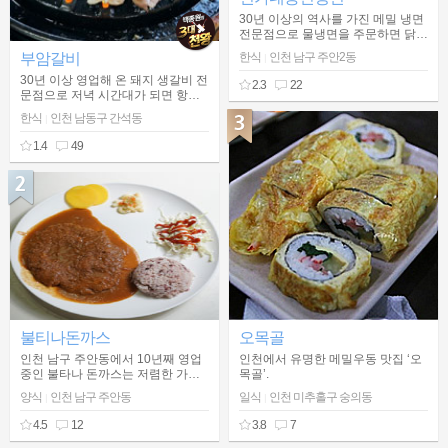
30년 이상의 역사를 가진 메밀 냉면
전문점으로 물냉면을 주문하면 닭과
돼지로 낸 육수에 메밀로 만든 면을
부암갈비
한식
인천 남구 주안2동
|
말아서 고명을 얹어 주는 정다운 맛
집 '변가네 옹진냉면'
30년 이상 영업해 온 돼지 생갈비 전
2.3
22
문점으로 저녁 시간대가 되면 항상
만석 인 곳
한식
인천 남동구 간석동
|
1.4
49
불티나돈까스
오목골
인천 남구 주안동에서 10년째 영업
인천에서 유명한 메밀우동 맛집 ‘오
중인 불타나 돈까스는 저렴한 가격
목골’.
과 중독성 강한 돈까스로 사랑받는
양식
인천 남구 주안동
일식
인천 미추홀구 숭의동
|
|
집이다. 돈까스는 국내산 생고기로
만 조리하고 소스 역시 주방에서 직
4.5
12
3.8
7
접 만든다. 모든 재료는 국내산만을