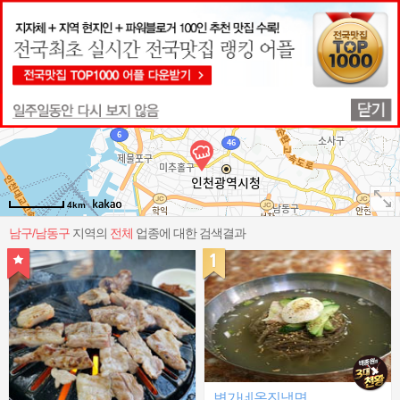
지역별
맛집랭킹
테마별
주변맛집
리뷰
bet
남구/남동구
전체업종
4km
남구/남동구
지역의
전체
업종에 대한 검색결과
변가네옹진냉면