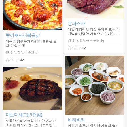
문파스타
매일 매장에서 직접 구워 만드는 식
전빵과 저렴한 가격으로 인기인 내
뽀까뽀까신볶음닭
부 인테리어가 독특한 파스타 전문
양식
인천 남동구 구월1동
|
매콤한 닭볶음과 다양한 토핑을 즐
점
길 수 있는 곳
3.8
22
한식
인천 남구 주안동
|
3.8
42
마노디셰프(인천점)
바리바리
도톰한 스테이크와 신선한 야채가
조화된 피자가 인기인 레스토랑 '마
인하대 후문에 위치한 가정식 백반