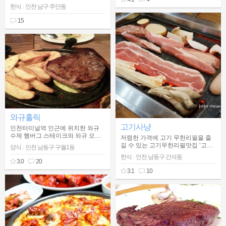
먹으면 쫄깃함과 부드러움이 함께
한식
인천 남구 주안동
|
입안을 맴돌면서 기가 막히는 맛을
맛볼 수 있는 맛집
15
와규홀릭
고기사냥
인천터미널역 인근에 위치한 와규
수제 햄버그 스테이크와 와규 모듬
저렴한 가격에 고기 무한리필을 즐
구이 전문점
길 수 있는 고기무한리필맛집 ‘고기
양식
인천 남동구 구월1동
|
사냥’
한식
인천 남동구 간석동
|
3.0
20
3.1
10