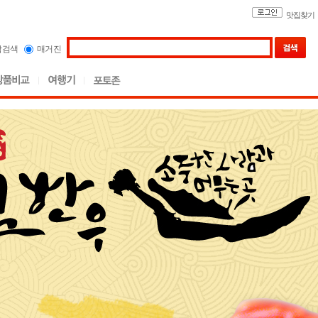
맛집찾기
합검색
매거진