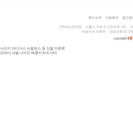
회사소개
사업분야
광고및
(주)메뉴판닷컴
서울시 서초구 신반포로 332
사
대표이사 이원우
대표전화 02-201
나이키 아디다스 뉴발란스 등 신발 아웃렛
프라다 샤넬 나이키 메종키츠네 아미