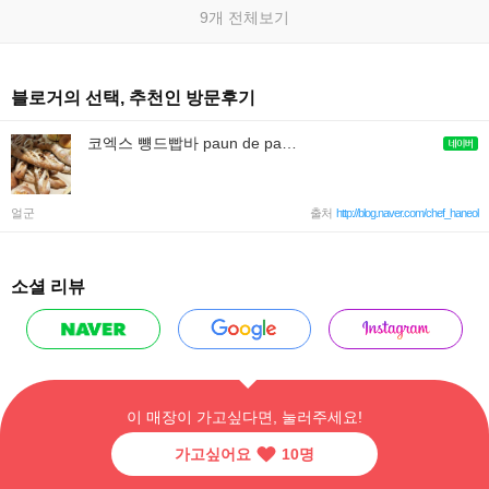
9개 전체보기
블로거의 선택, 추천인 방문후기
코엑스 뻉드빱바 paun de papa 코엑스맛집/코엑스빵집
얼군
출처
http://blog.naver.com/chef_haneol
소셜 리뷰
이 매장이 가고싶다면, 눌러주세요!
가고싶어요
10
명