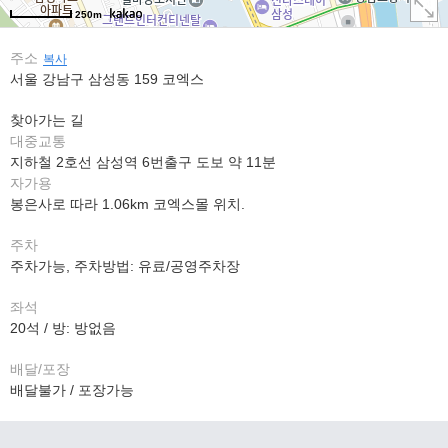
250m
주소
복사
서울 강남구 삼성동 159 코엑스
찾아가는 길
대중교통
지하철 2호선 삼성역 6번출구 도보 약 11분
자가용
봉은사로 따라 1.06km 코엑스몰 위치.
주차
주차가능, 주차방법: 유료/공영주차장
좌석
20석 / 방: 방없음
배달/포장
배달불가 / 포장가능