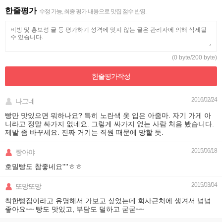
한줄평가
수정 가능, 최종 평가 내용으로 맛집 점수 반영.
(0 byte/200 byte)
한줄평가
작성
2016/02/24
나그네
빵만 맛있으면 뭐하나요? 특히 노란색 옷 입은 아줌마. 자기 가게 아
니라고 정말 싸가지 없네요. 그렇게 싸가지 없는 사람 처음 봤습니다.
제발 좀 바꾸세요. 진짜 거기는 직원 때문에 망할 듯.
2015/06/18
짱아야
호밀빵도 참좋네요''''ㅎㅎ
2015/03/04
또망또망
착한빵집이라고 유명해서 가보고 싶었는데 회사근처에 생겨서 넘넘
좋아요~~ 빵도 맛있고, 부담도 덜하고 굳굳~~