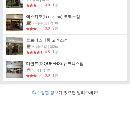
3.0
| 1명
에스키모(la eskimo) 코엑스점
카페/주점 | 약2m
3.0
| 2명
클로리스티룸 코엑스점
카페/주점 | 약2m
4.5
| 1명
디퀸즈(D.QUEENS) 뉴코엑스점
양식 | 약3m
3.0
| 1명
수정할 정보
가 있으면 알려주세요!