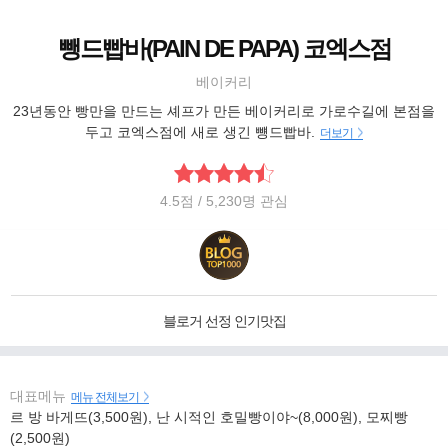
뺑드빱바(PAIN DE PAPA) 코엑스점
베이커리
23년동안 빵만을 만드는 셰프가 만든 베이커리로 가로수길에 본점을
두고 코엑스점에 새로 생긴 뻉드빱바.
더보기
4.5
점
/ 5,230명 관심
블로거 선정 인기맛집
대표메뉴
메뉴 전체보기
르 방 바게뜨(3,500원), 난 시적인 호밀빵이야~(8,000원), 모찌빵
(2,500원)