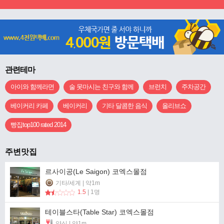
관련테마
아이와 함께라면
술 못마시는 친구와 함께
브런치
주차공간
베이커리 카페
베이커리
기타 달콤한 음식
올리브쇼
빵집top100 rated 2014
주변맛집
르사이공(Le Saigon) 코엑스몰점
기타/세계 | 약1m
1.5
| 1명
테이블스타(Table Star) 코엑스몰점
양식 | 약1m