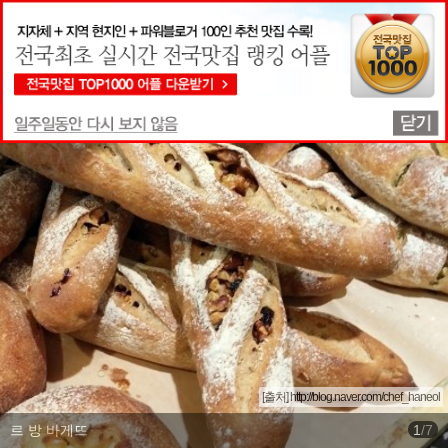
맛집상세정보
[출처] http://blog.naver.com/chef_haneol
르 방 바게뜨
1
/
7