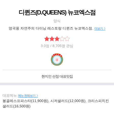
디퀸즈(D.QUEENS) 뉴코엑스점
양식
영국풍 자연주의 다이닝 레스토랑 디퀸즈 뉴코엑스점.
더보기
3.0
점
/ 8,705명 관심
현지인 선정 대표맛집
대표메뉴
메뉴 전체보기
봉골레스프파스타(11,900원), 시저샐러드(12,000원), 크리스피치킨
샐러드(16,500원)