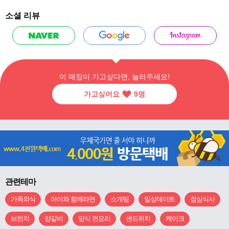
소셜 리뷰
이 매장이 가고싶다면, 눌러주세요!
가고싶어요
9
명
관련테마
가족외식
아이와 함께라면
소개팅
일상데이트
점심식사
브런치
양갈비
양식 면요리
샌드위치
케이크