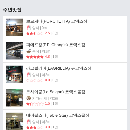
주변맛집
뽀르게따(PORCHETTA) 코엑스점
양식 | 0m
2.5
| 3명
피에프창(P.F. Chang's) 코엑스점
중식 | 약1m
4.8
| 1명
라그릴리아(LAGRILLIA) 뉴코엑스점
양식 | 약2m
0.0
| 0명
르사이공(Le Saigon) 코엑스몰점
기타/세계 | 약2m
1.5
| 1명
테이블스타(Table Star) 코엑스몰점
양식 | 약2m
3.0
| 1명