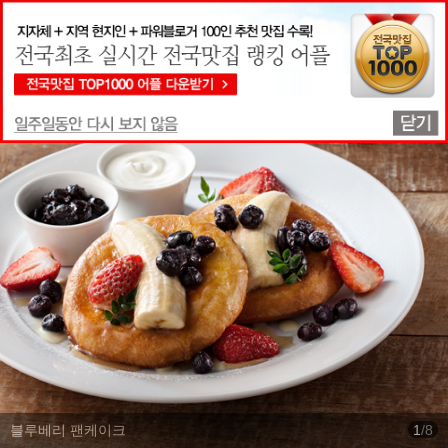
맛집상세정보
블루베리 팬케이크
1
/
8