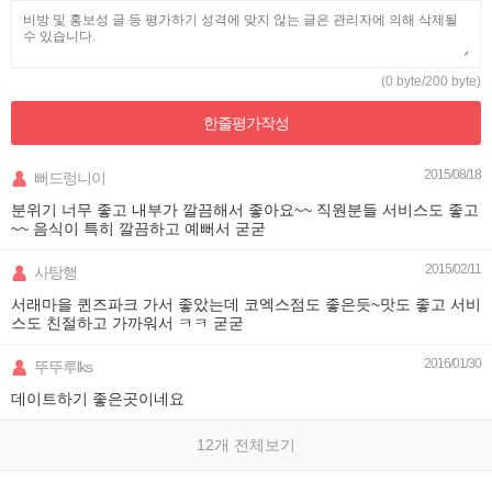
(0 byte/200 byte)
한줄평가
작성
2015/08/18
뻐드렁니이
분위기 너무 좋고 내부가 깔끔해서 좋아요~~ 직원분들 서비스도 좋고
~~ 음식이 특히 깔끔하고 예뻐서 굳굳
2015/02/11
사탕행
서래마을 퀸즈파크 가서 좋았는데 코엑스점도 좋은듯~맛도 좋고 서비
스도 친절하고 가까워서 ㅋㅋ 굳굳
2016/01/30
뚜뚜루lks
데이트하기 좋은곳이네요
12개 전체보기