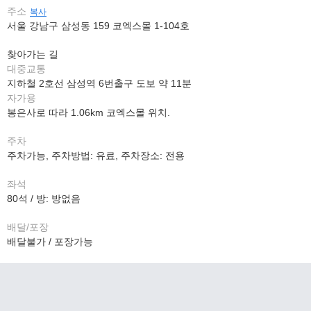
주소
복사
서울 강남구 삼성동 159 코엑스몰 1-104호
찾아가는 길
대중교통
지하철 2호선 삼성역 6번출구 도보 약 11분
자가용
봉은사로 따라 1.06km 코엑스몰 위치.
주차
주차가능, 주차방법: 유료, 주차장소: 전용
좌석
80석 / 방: 방없음
배달/포장
배달불가 / 포장가능