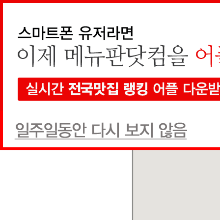
지역검색
선택하세요
현재 지도에서 검색
전체
한식
양식
일식
음식점
1개
검색
전체
상호순
추천글순
쿠폰순
옥계(속초방향)휴게소
기타/세계
(033) 534-1700
추천글
0
쿠폰
0