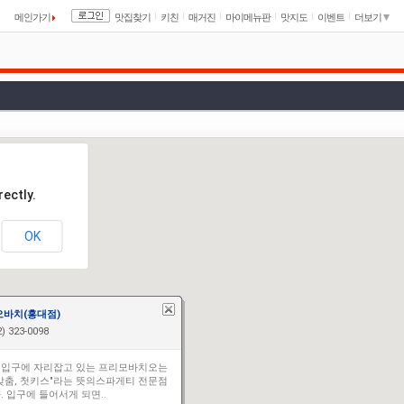
메인가기
맛집찾기
키친
매거진
마이메뉴판
맛지도
이벤트
더보기
ectly.
OK
바치(홍대점)
) 323-0098
입구에 자리잡고 있는 프리모바치오는
맞춤, 첫키스"라는 뜻의스파게티 전문점
. 입구에 들어서게 되면..