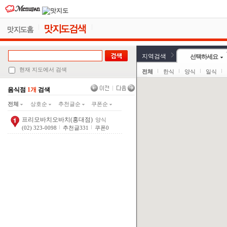
지역검색
선택하세요
현재 지도에서 검색
전체
한식
양식
일식
음식점
1개
검색
전체
상호순
추천글순
쿠폰순
프리모바치오바치(홍대점)
양식
(02) 323-0098
추천글
331
쿠폰
0