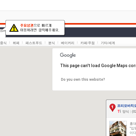
중식
뷔페
패스트푸드
분식
베이커리
카페/주점
기타/세계
This page can't load Google Maps corr
Do you own this website?
프리모바치오
양식
|
(02
홍대
"입
이다