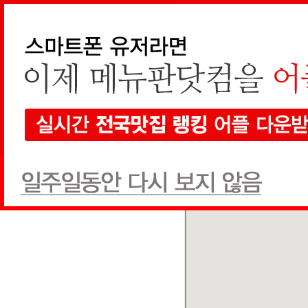
지역검색
선택하세요
현재 지도에서 검색
전체
한식
양식
일식
음식점
1개
검색
전체
상호순
추천글순
쿠폰순
MBC막창드라마
한식
(010) 9323-8459
추천글
0
쿠폰
0