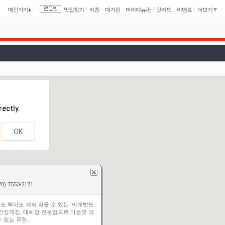
메인가기
맛집찾기
키친
매거진
마이메뉴판
맛지도
이벤트
더보기
ectly.
OK
0) 7553-2171
도 먹어도 계속 먹을 수 있는 ‘이게밥도
 간장게장, 대하장 전문점으로 마음껏 먹
수 있는 무한..