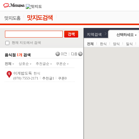
지역검색
선택하세요
현재 지도에서 검색
전체
한식
양식
일식
음식점
1개
검색
전체
상호순
추천글순
쿠폰순
이게밥도둑
한식
(070) 7553-2171
추천글
1
쿠폰
0