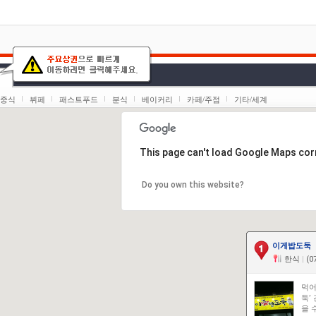
중식
뷔페
패스트푸드
분식
베이커리
카페/주점
기타/세계
This page can't load Google Maps corr
Do you own this website?
이게밥도둑
한식
|
(07
먹어
둑’
을 