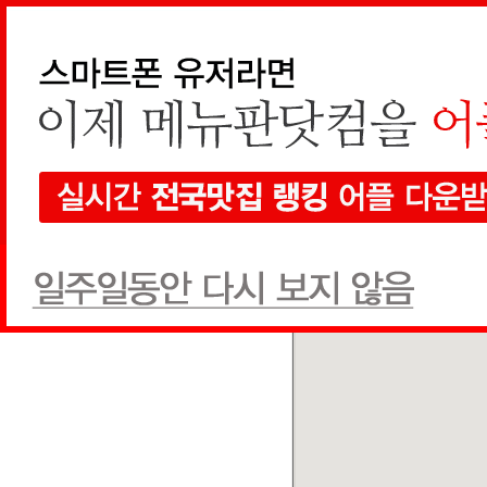
지역검색
선택하세요
현재 지도에서 검색
전체
한식
양식
일식
음식점
1개
검색
전체
상호순
추천글순
쿠폰순
돈갑
한식
(051) 612-8244
추천글
0
쿠폰
0