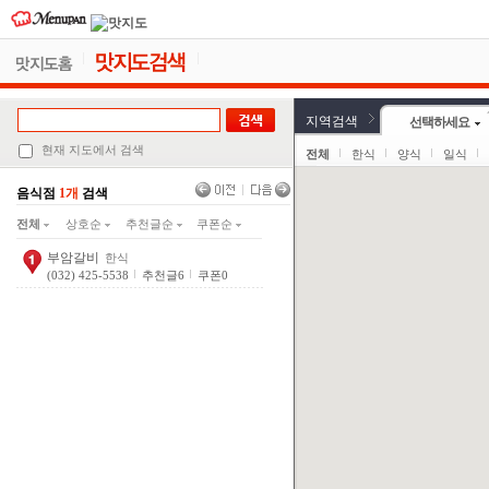
지역검색
선택하세요
현재 지도에서 검색
전체
한식
양식
일식
음식점
1개
검색
전체
상호순
추천글순
쿠폰순
부암갈비
한식
(032) 425-5538
추천글
6
쿠폰
0