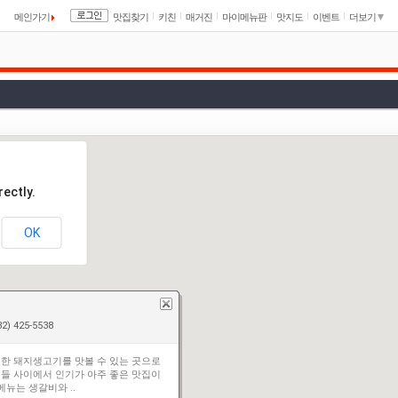
메인가기
맛집찾기
키친
매거진
마이메뉴판
맛지도
이벤트
더보기
ectly.
OK
2) 425-5538
한 돼지생고기를 맛볼 수 있는 곳으로
들 사이에서 인기가 아주 좋은 맛집이
 메뉴는 생갈비와 ..