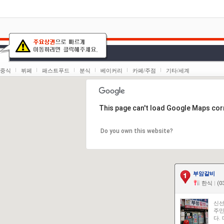
중식
뷔페
패스트푸드
분식
베이커리
카페/주점
기타/세계
This page can't load Google Maps corr
Do you own this website?
부암갈비
한식
|
(03
신선
주민
다.