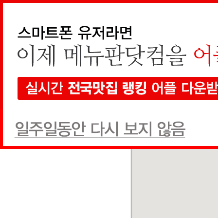
지역검색
선택하세요
현재 지도에서 검색
전체
한식
양식
일식
음식점
1개
검색
전체
상호순
추천글순
쿠폰순
곰배령
한식
(033) 255-5500
추천글
1
쿠폰
0