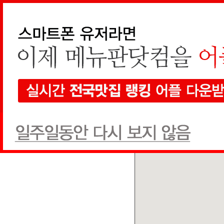
지역검색
선택하세요
현재 지도에서 검색
전체
한식
양식
일식
음식점
1개
검색
전체
상호순
추천글순
쿠폰순
닭한마리돼지한근
한식
(02) 2285-5988
추천글
0
쿠폰
0