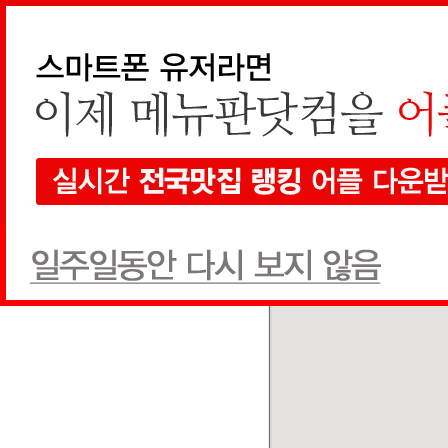
지역검색
선택하세요
현재 지도에서 검색
전체
한식
양식
일식
음식점
1개
검색
전체
상호순
추천글순
쿠폰순
쎌빠 천호역점
한식
(070) 7867-3390
추천글
0
쿠폰
0