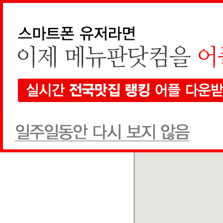
지역검색
선택하세요
현재 지도에서 검색
전체
한식
양식
일식
음식점
1개
검색
전체
상호순
추천글순
쿠폰순
카페하우스
카페/주점
(031) 889-3736
추천글
2
쿠폰
0