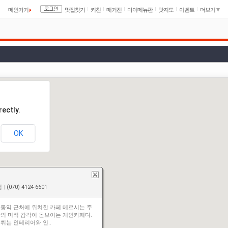
메인가기
맛집찾기
키친
매거진
마이메뉴판
맛지도
이벤트
더보기
ectly.
OK
점
|
(070) 4124-6601
동역 근처에 위치한 카페 메르시는 주
의 미적 감각이 돋보이는 개인카페다.
튀는 인테리어와 인..