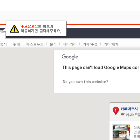
중식
뷔페
패스트푸드
분식
베이커리
카페/주점
기타/세계
This page can't load Google Maps corr
Do you own this website?
카페메르시
카페/주
신중
인장
톡톡