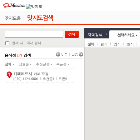
지역검색
선택하세요
현재 지도에서 검색
전체
한식
양식
일식
음식점
1개
검색
전체
상호순
추천글순
쿠폰순
카페메르시
카페/주점
(070) 4124-6601
추천글
1
쿠폰
0