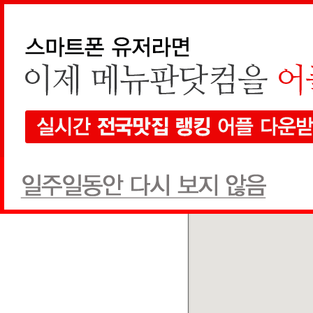
지역검색
선택하세요
현재 지도에서 검색
전체
한식
양식
일식
음식점
1개
검색
전체
상호순
추천글순
쿠폰순
카페이네(E.Ne)
카페/주점
(010) 7567-1211
추천글
0
쿠폰
0