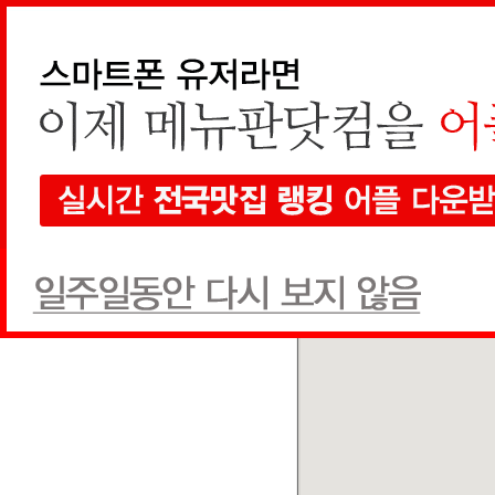
지역검색
선택하세요
현재 지도에서 검색
전체
한식
양식
일식
음식점
1개
검색
전체
상호순
추천글순
쿠폰순
술의노래
카페/주점
(02) 3141-5434
추천글
4
쿠폰
0