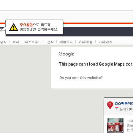
중식
뷔페
패스트푸드
분식
베이커리
카페/주점
기타/세계
This page can't load Google Maps corr
Do you own this website?
죠스떡볶이
분식
|
(03
고객
만들
는 