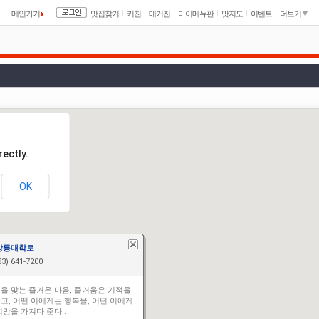
메인가기
맛집찾기
키친
매거진
마이메뉴판
맛지도
이벤트
더보기
ectly.
OK
강릉대학로
3) 641-7200
을 맞는 즐거운 마음, 즐거움은 기적을
고, 어떤 이에게는 행복을, 어떤 이에게
희망을 가져다 준다..