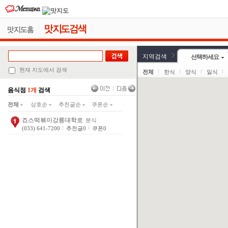
지역검색
선택하세요
현재 지도에서 검색
전체
한식
양식
일식
음식점
1개
검색
전체
상호순
추천글순
쿠폰순
죠스떡볶이강릉대학로
분식
(033) 641-7200
추천글
0
쿠폰
0