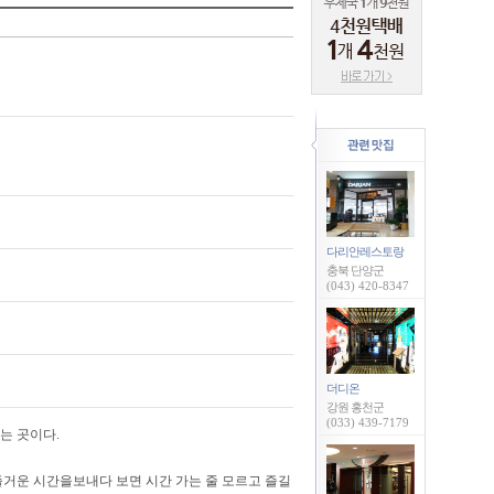
다리안레스토랑
충북 단양군
(043) 420-8347
더디온
강원 홍천군
(033) 439-7179
는 곳이다.
거운 시간을보내다 보면 시간 가는 줄 모르고 즐길