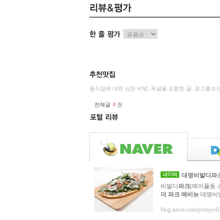
음식점에 대한 심한 비방, 욕설을 포함한 글, 광고홍보
전체글
0
건
대명비발디
파
비발디
파크
(메이플동 
더 파크 에비뉴
대명비
blog.naver.com/prettyye0