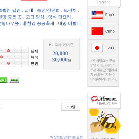
특별한 날엔
,
접대
,
송년/신년회
,
브런치
,
전망 좋은 곳
,
고급 양식
,
양식 면요리
,
은행나무숲
,
홍천강 꽁꽁축제
,
대명 비발디
▶가격대 (1인기준)
단체
20,000
~
북적
30,000
원
연인
.
매장정보 업데이트 요청