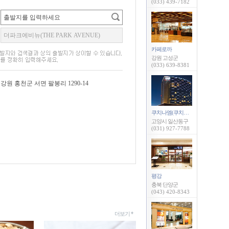
(033) 439-7182
카페로까
강원 고성군
(033) 639-8381
강원 홍천군 서면 팔봉리 1290-14
쿠치나엠(쿠치나 M)
고양시 일산동구
(031) 927-7788
평강
충북 단양군
(043) 420-8343
더보기