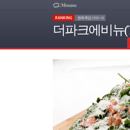
전국 주간
1000+위
더파크에비뉴(TH