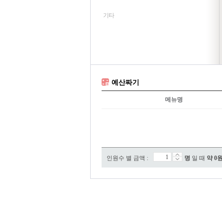
기타
예산짜기
메뉴명
인원수 별 금액 :
명
일 때
약
0