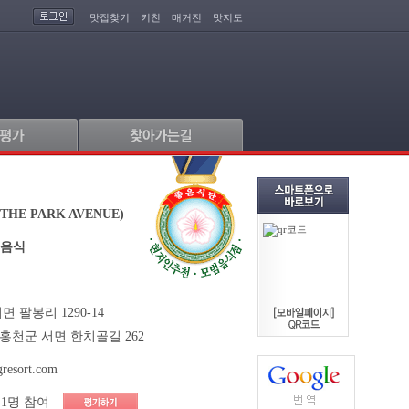
맛집찾기
키친
매거진
맛지도
HE PARK AVENUE)
아음식
 팔봉리 1290-14
홍천군 서면 한치골길 262
gresort.com
1명 참여