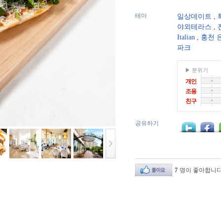
테마
일상데이트
,
야외테라스
,
Italian
,
홍천 
파크
▶ 분위기
개인
조용
친구
공유하기
7
명이 좋아합니다