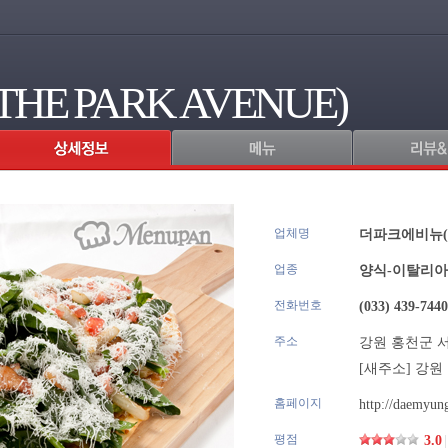
E PARK AVENUE)
업체명
.
더파크에비뉴(T
업종
양식-이탈리
전화번호
(033) 439-7440
주소
강원 홍천군 서면
[새주소]
강원 
홈페이지
http://daemyun
평점
3.0
|