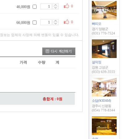
0
46,000원
0
66,000원
빠띠오
경기 양평군
(031) 770-7524
 정보는 업체의 사정에 의해 변동이 있을 수 있습니다.
가격
수량
계
설악정
강원 고성군
(033) 639-3555
총합계 :
0
원
소담(SODAM)
경주시 신평동
(054) 778-8344