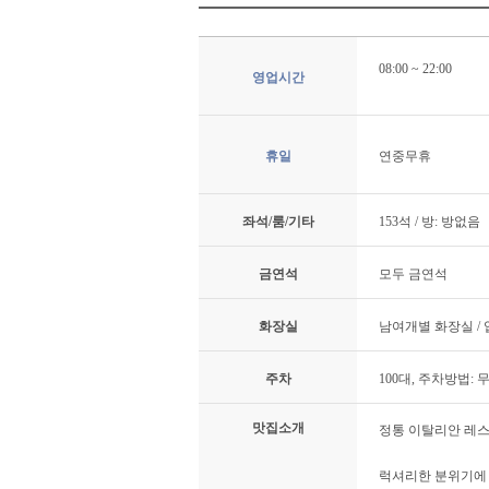
08:00 ~ 22:00
영업시간
휴일
연중무휴
좌석/룸/기타
153석 / 방: 방없음
금연석
모두 금연석
화장실
남여개별 화장실 /
주차
100대, 주차방법: 
맛집소개
정통 이탈리안 레스
럭셔리한 분위기에 