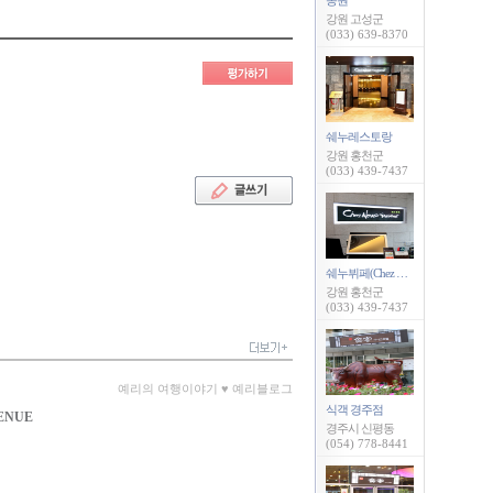
송원
강원 고성군
(033) 639-8370
쉐누레스토랑
강원 홍천군
(033) 439-7437
쉐누뷔페(Chez Nous Buffet)
강원 홍천군
(033) 439-7437
예리의 여행이야기 ♥ 예리블로그
식객 경주점
ENUE
경주시 신평동
(054) 778-8441