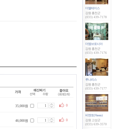
더엘테이스
강원 홍천군
(033) 439-7178
더엠브로시아
강원 홍천군
(033) 439-7176
루나리스
강원 홍천군
(033) 439-7177
0
35,000원
비엔토(Viento)
0
강원 고성군
46,000원
(033) 639-3570