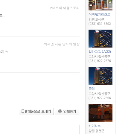
보네르의 여행스토리
식객 델피리조트
..
강원 고성군
(033) 639-8392
역세권 사는 남자의 일상
야지ㅋ
일라고(IL LAGO)
고양시 일산동구
(031) 927-7676
죽림
고양시 일산동구
(031) 927-7666
카이타스
강원 홍천군