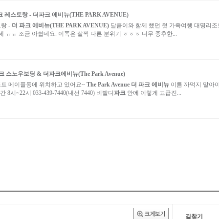
크
레스토랑 -
더파크 에비뉴(THE PARK AVENUE)
랑 -
더 파크 에비뉴(THE PARK AVENUE)
달콤이와 함께 했던 첫 가족여행 대명리조트.
 ㅠㅠ 조금 아쉽네요. 이쪽은 살짝 다른 분위기 ㅎㅎㅎ 너무 중후한...
크
스노우보딩 &
더파크에비뉴(The Park Avenue)
조트 메이플동에 위치하고 있어요~
The Park Avenue
더 파크 에비뉴
이름 까먹지 말아
시~22시 033-439-7440(내선 7440) 비발디
파크
안에 이렇게 고급진...
길찾기