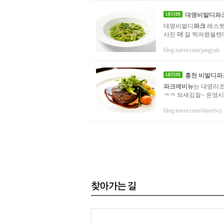
대명비발디
파
대명비발디
파크
레스토
사진
더
잘 찍어왔을텐데
blog.naver.com/jangyah
홍천 비발디
파
파크에비뉴
는 대명리
ㅋㅋ 되새김질~ 운영시간 8
blog.naver.com/slayerscj