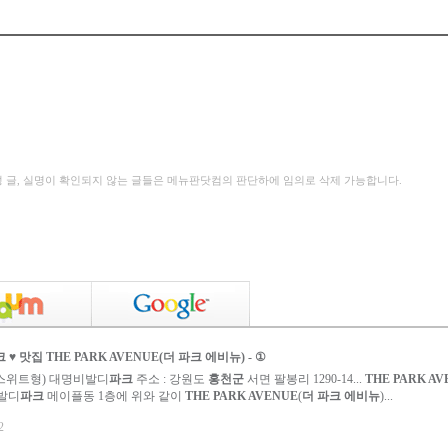
성 글, 실명이 확인되지 않는 글들은 메뉴판닷컴의 판단하에 임의로 삭제 가능합니다.
크
♥ 맛집
THE PARK AVENUE
(
더 파크 에비뉴
) - ①
스위트형) 대명비발디
파크
주소 : 강원도
홍천군
서면 팔봉리 1290-14...
THE PARK AV
발디
파크
메이플동 1층에 위와 같이
THE PARK AVENUE
(
더 파크 에비뉴
)...
2